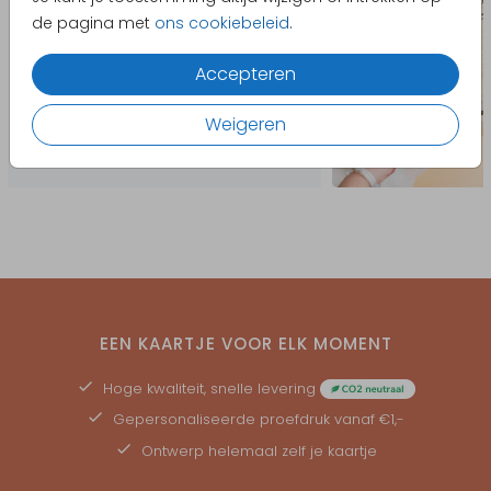
de pagina met
ons cookiebeleid
.
Accepteren
Weigeren
EEN KAARTJE VOOR ELK MOMENT
Hoge kwaliteit, snelle levering
Gepersonaliseerde
proefdruk
vanaf €1,-
Ontwerp helemaal zelf je kaartje