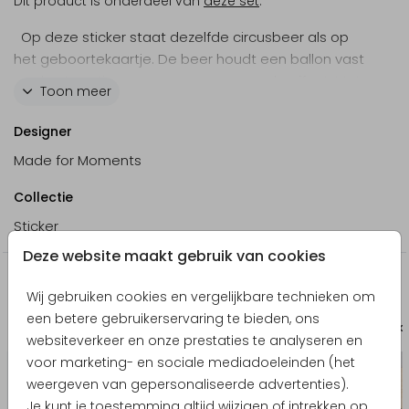
Dit product is onderdeel van
deze set
.
Op deze sticker staat dezelfde circusbeer als op
het geboortekaartje. De beer houdt een ballon vast
en de sterretjes zorgen voor een speels effect. Met
Toon meer
de naam in trendy letters een hippe sticker!
Designer
Made for Moments
Collectie
Sticker
Deze website maakt gebruik van cookies
Nog meer in deze stijl
Wij gebruiken cookies en vergelijkbare technieken om
een betere gebruikerservaring te bieden, ons
Bewaarbundel
Bewaa
websiteverkeer en onze prestaties te analyseren en
voor marketing- en sociale mediadoeleinden (het
weergeven van gepersonaliseerde advertenties).
Je kunt je toestemming altijd wijzigen of intrekken op