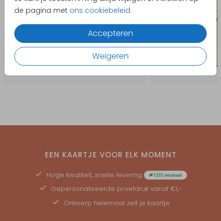
de pagina met
ons cookiebeleid
.
Accepteren
Weigeren
EEN KAARTJE VOOR ELK MOMENT
Hoge kwaliteit, snelle levering
Gepersonaliseerde
proefdruk
vanaf €1,-
Ontwerp helemaal zelf je kaartje