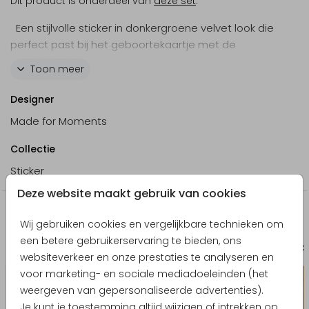
Dit product is onderdeel van
deze set
.
Een stijlvolle sticker in donkergroene velvet look die
perfect past bij het geboortekaartje met de
goudfolie details! De naam van jullie zoontje staat
Toon meer
centraal in een goudkleurig sierlijk lettertype en de
kleine hartjes maken het helemaal compleet.
Designer
Made for Moments
Collectie
Sticker
Deze website maakt gebruik van cookies
Nog meer in deze stijl
Wij gebruiken cookies en vergelijkbare technieken om
een betere gebruikerservaring te bieden, ons
Babyborrelkaartje
Bewaar
websiteverkeer en onze prestaties te analyseren en
voor marketing- en sociale mediadoeleinden (het
weergeven van gepersonaliseerde advertenties).
Je kunt je toestemming altijd wijzigen of intrekken op