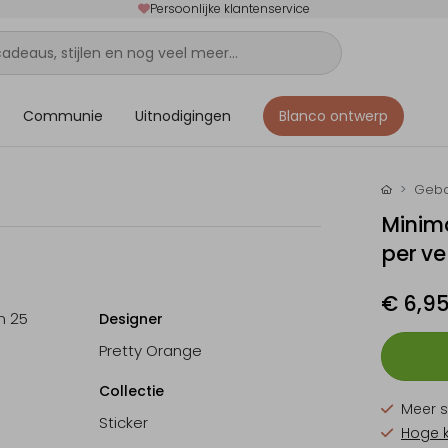
Persoonlijke klantenservice
Communie
Uitnodigingen
Blanco ontwerp
Gebo
Minima
per ve
€ 6,9
n 25
Designer
Pretty Orange
Collectie
Meer s
Sticker
Hoge 