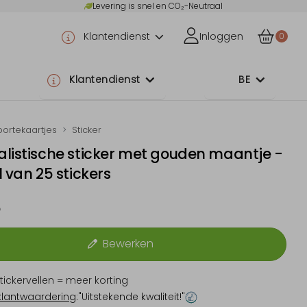
Levering is snel en CO₂-Neutraal
Klantendienst
Inloggen
0
Klantendienst
BE
ortekaartjes
Sticker
listische sticker met gouden maantje -
l van 25 stickers
5
Bewerken
tickervellen = meer korting
klantwaardering
:"Uitstekende kwaliteit!"