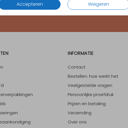
Accepteren
Weigeren
4.65
van
1700
+ reviews
TEN
INFORMATIE
en
Contact
Bestellen: hoe werkt het
rd
Veelgestelde vragen
erverpakkingen
Persoonlijke proefdruk
lds
Prijzen en betaling
sieringen
Verzending
eaankondiging
Over ons