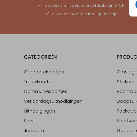
Gepersonaliseerde
proefdruk
vanaf €1,-
Ontwerp helemaal zelf je kaartje
CATEGORIEËN
PRODUC
Geboortekaartjes
Omslag
Trouwkaarten
Stickers
Communiekaartjes
Raambo
Verjaardagsuitnodigingen
Doopsuik
Uitnodigingen
Pocketfo
Kerst
Kaartver
Jubileum
Geboort