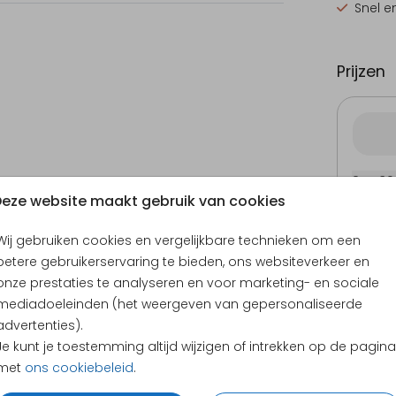
Snel e
Prijzen
21 × 3
eze website maakt gebruik van cookies
Wij gebruiken cookies en vergelijkbare technieken om een
betere gebruikerservaring te bieden, ons websiteverkeer en
onze prestaties te analyseren en voor marketing- en sociale
mediadoeleinden (het weergeven van gepersonaliseerde
advertenties).
Je kunt je toestemming altijd wijzigen of intrekken op de pagina
KLANTEN BEOORDELEN ONS MET EEN
4.65
met
ons cookiebeleid
.