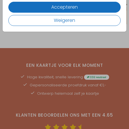
Accepteren
Weigeren
EEN KAARTJE VOOR ELK MOMENT
Hoge kwaliteit, snelle levering
Gepersonaliseerde
proefdruk
vanaf €1,-
Ontwerp helemaal zelf je kaartje
KLANTEN BEOORDELEN ONS MET EEN
4.65