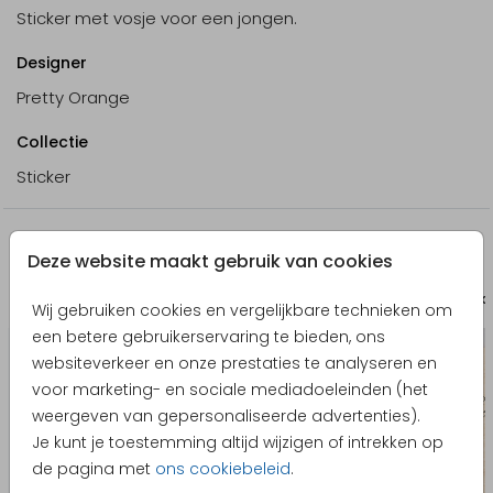
Sticker met vosje voor een jongen.
Designer
Pretty Orange
Collectie
Sticker
Nog meer in deze stijl
Deze website maakt gebruik van cookies
Bewaarbundel
Bewaa
Wij gebruiken cookies en vergelijkbare technieken om
een betere gebruikerservaring te bieden, ons
websiteverkeer en onze prestaties te analyseren en
voor marketing- en sociale mediadoeleinden (het
weergeven van gepersonaliseerde advertenties).
Je kunt je toestemming altijd wijzigen of intrekken op
de pagina met
ons cookiebeleid
.