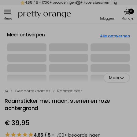
4.65
/ 5 -
1700
+ beoordelingen
+ Kopersbescherming
0
Meer ontwerpen
Alle ontwerpen
Meer
Geboortekaartjes
Raamsticker
Raamsticker met maan, sterren en roze
achtergrond
€ 39,95
4.65
/ 5
-
1700
+ beoordelingen