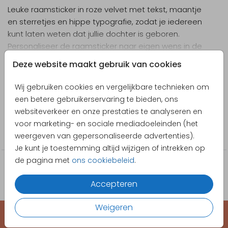
Leuke raamsticker in roze velvet met tekst, maantje
en sterretjes en hippe typografie, zodat je iedereen
kunt laten weten dat jullie dochter is geboren.
Personaliseer de raamsticker naar eigen wens in de
online editor.
Toon meer
Deze website maakt gebruik van cookies
Designer
Wij gebruiken cookies en vergelijkbare technieken om
Pretty Orange
een betere gebruikerservaring te bieden, ons
websiteverkeer en onze prestaties te analyseren en
Collectie
voor marketing- en sociale mediadoeleinden (het
Raamsticker
weergeven van gepersonaliseerde advertenties).
Je kunt je toestemming altijd wijzigen of intrekken op
de pagina met
ons cookiebeleid
.
Accepteren
Weigeren