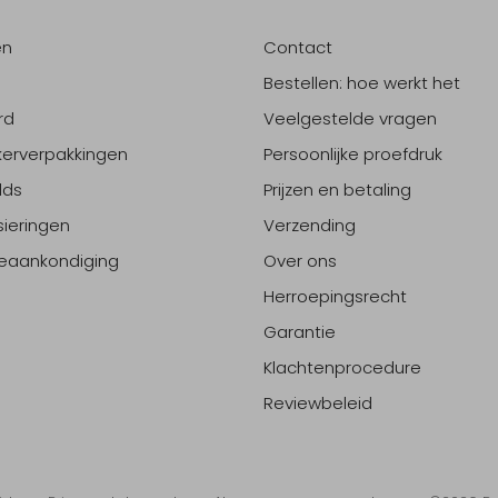
en
Contact
Bestellen: hoe werkt het
rd
Veelgestelde vragen
erverpakkingen
Persoonlijke proefdruk
lds
Prijzen en betaling
sieringen
Verzending
eaankondiging
Over ons
Herroepingsrecht
Garantie
Klachtenprocedure
Reviewbeleid