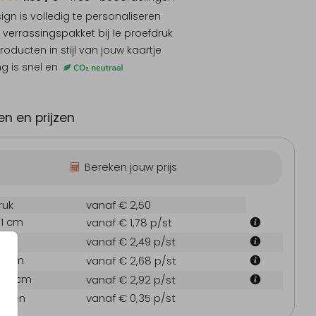
sign is
volledig te personaliseren
 verrassingspakket
bij 1e proefdruk
producten
in stijl van jouw kaartje
ng is snel en
Houten bewaarkist
Ko
n en prijzen
Bereken jouw prijs
ruk
vanaf € 2,50
.1 cm
vanaf € 1,78
p/st
abyborrelboek
Babyborrelboek
Geboo
 cm
vanaf € 2,49
p/st
7.1 cm
vanaf € 2,68
p/st
21.6 cm
vanaf € 2,92
p/st
oppen
vanaf € 0,35
p/st