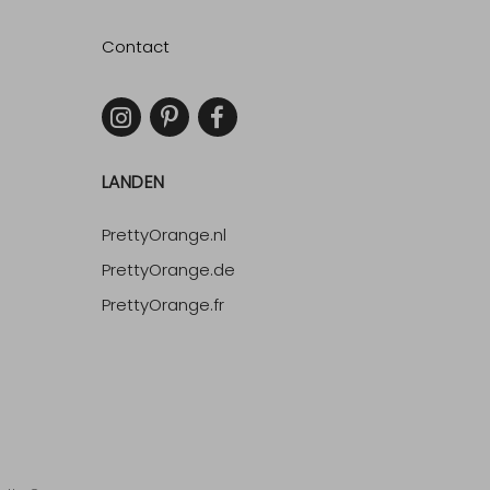
Contact
LANDEN
PrettyOrange.nl
PrettyOrange.de
PrettyOrange.fr