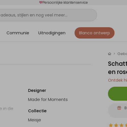
Persoonlijke klantenservice
Communie
Uitnodigingen
Blanco ontwerp
Gebo
Schatt
en ros
Ontdek hi
Designer
Made for Moments
B
e in de
Collectie
Meisje