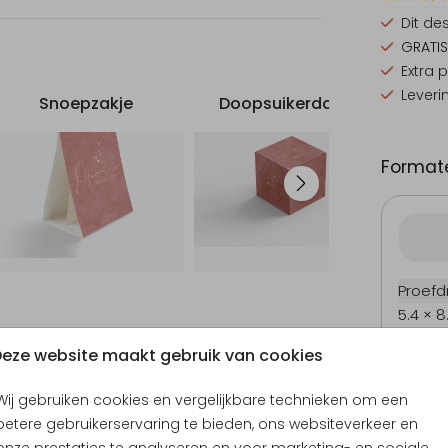
Dit de
GRATIS
Extra 
Leveri
Snoepzakje
Doopsuikerdoosje
Formate
Proefd
5.4 × 8
Babyborrelboek
Babyborrelkaartje
B
10 × 15
eze website maakt gebruik van cookies
11.4 × 1
14.4 × 
Wij gebruiken cookies en vergelijkbare technieken om een
Envel
betere gebruikerservaring te bieden, ons websiteverkeer en