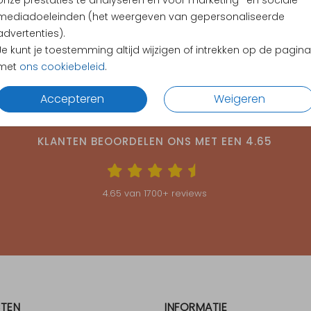
onze prestaties te analyseren en voor marketing- en sociale
mediadoeleinden (het weergeven van gepersonaliseerde
advertenties).
Je kunt je toestemming altijd wijzigen of intrekken op de pagina
met
ons cookiebeleid
.
Accepteren
Weigeren
KLANTEN BEOORDELEN ONS MET EEN
4.65
4.65
van
1700
+ reviews
TEN
INFORMATIE