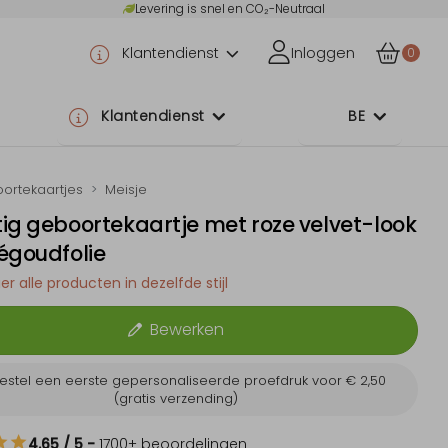
Levering is snel en CO₂-Neutraal
Klantendienst
Inloggen
0
Klantendienst
BE
ortekaartjes
Meisje
ig geboortekaartje met roze velvet-look
égoudfolie
er alle producten in dezelfde stijl
Bewerken
estel een eerste gepersonaliseerde proefdruk voor
€ 2,50
(gratis verzending)
4.65
/ 5
-
1700
+ beoordelingen