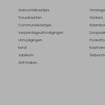
Geboortekaartjes
Omslag
Trouwkaarten
Stickers
Communiekaartjes
Raambo
Verjaardagsuitnodigingen
Doopsuik
Uitnodigingen
Pocketfo
Kerst
Kaartver
Jubileum
Geboort
Zelf maken