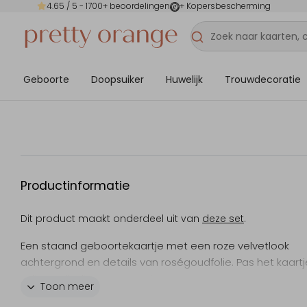
4.65
/ 5 -
1700
+ beoordelingen
+ Kopersbescherming
Geboorte
Doopsuiker
Huwelijk
Trouwdecoratie
Productinformatie
Dit product maakt onderdeel uit van
deze set
.
Een staand geboortekaartje met een roze velvetlook
achtergrond en details van roségoudfolie. Pas het kaartj
editor volledig aan naar eigen wens.
Toon meer
Bekijk ook ons
babyborrel uitnodiging
.