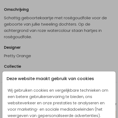
Omschrijving
Schattig geboortekaartje met roségoudfolie voor de
geboorte van jullie tweeling dochters. Op de
achtergrond van roze watercolour staan hartjes in
roségoudfolie.
Designer
Pretty Orange
Collectie
Meisje
Deze website maakt gebruik van cookies
Wij gebruiken cookies en vergelijkbare technieken om
Producten die hierop lijken
een betere gebruikerservaring te bieden, ons
websiteverkeer en onze prestaties te analyseren en
Geboortekaart
Babyborr
voor marketing- en sociale mediadoeleinden (het
weergeven van gepersonaliseerde advertenties).