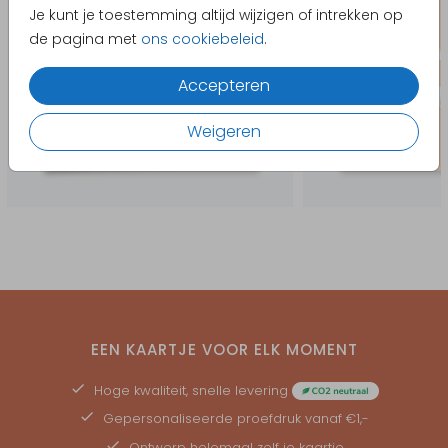
Je kunt je toestemming altijd wijzigen of intrekken op
de pagina met
ons cookiebeleid
.
Accepteren
Weigeren
EEN KAARTJE VOOR ELK MOMENT
Hoge kwaliteit, snelle levering
Gepersonaliseerde
proefdruk
vanaf €1,-
Ontwerp helemaal zelf je kaartje