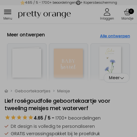
4.65
/ 5 -
1700
+ beoordelingen
+ Kopersbescherming
0
Meer ontwerpen
Alle ontwerpen
Meer
Geboortekaartjes
Meisje
Lief roségoudfolie geboortekaartje voor
tweeling meisjes met waterverf
4.65
/ 5
-
1700
+ beoordelingen
Dit design is
volledig te personaliseren
GRATIS verrassingspakket
bij 1e proefdruk