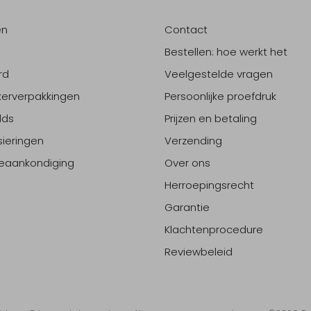
en
Contact
Bestellen: hoe werkt het
rd
Veelgestelde vragen
erverpakkingen
Persoonlijke proefdruk
lds
Prijzen en betaling
sieringen
Verzending
eaankondiging
Over ons
Herroepingsrecht
Garantie
Klachtenprocedure
Reviewbeleid