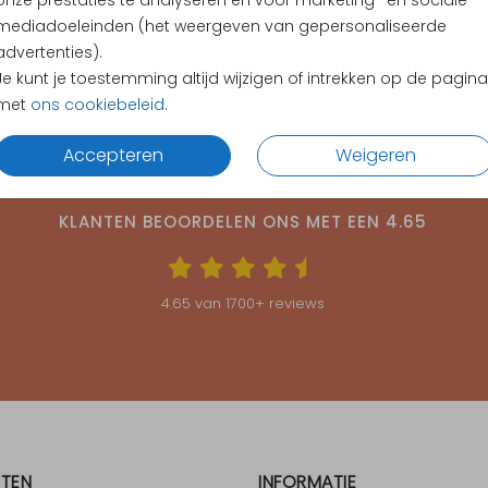
onze prestaties te analyseren en voor marketing- en sociale
mediadoeleinden (het weergeven van gepersonaliseerde
advertenties).
Je kunt je toestemming altijd wijzigen of intrekken op de pagina
met
ons cookiebeleid
.
Accepteren
Weigeren
KLANTEN BEOORDELEN ONS MET EEN
4.65
4.65
van
1700
+ reviews
TEN
INFORMATIE