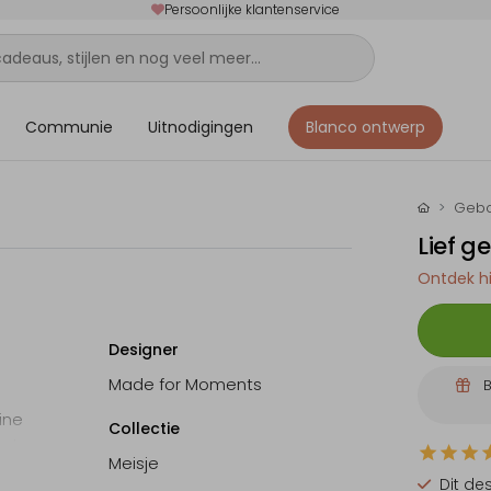
Persoonlijke klantenservice
Communie
Uitnodigingen
Blanco ontwerp
Gebo
Lief g
Ontdek hi
Designer
Made for Moments
B
ine
Collectie
uch.
Meisje
 de
Dit de