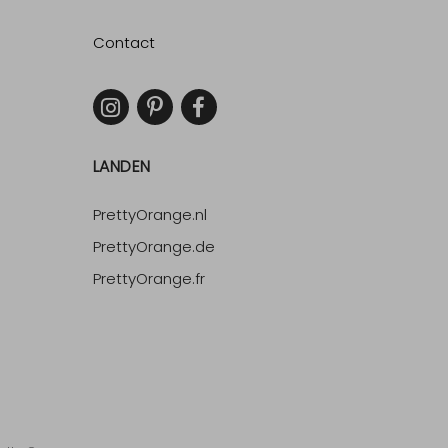
Contact
LANDEN
PrettyOrange.nl
PrettyOrange.de
PrettyOrange.fr