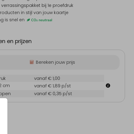
 verrassingspakket
bij 1e proefdruk
producten
in stijl van jouw kaartje
ng is snel en
n en prijzen
Bereken jouw prijs
ruk
vanaf € 1,00
12 cm
vanaf € 1,89
p/st
oppen
vanaf € 0,35
p/st
Menukaart
Uitnodiging jubileum
Geboo