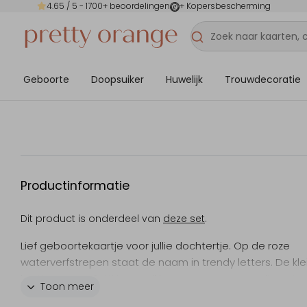
4.65
/ 5 -
1700
+ beoordelingen
+ Kopersbescherming
Geboorte
Doopsuiker
Huwelijk
Trouwdecoratie
Productinformatie
Dit product is onderdeel van
deze set
.
Lief geboortekaartje voor jullie dochtertje. Op de roze
waterverfstrepen staat de naam in trendy letters. De kle
hartjes en confetti in goudkleur zorgen voor een lieve to
Toon meer
Liever toch een ander lettertype of een andere kleur? In