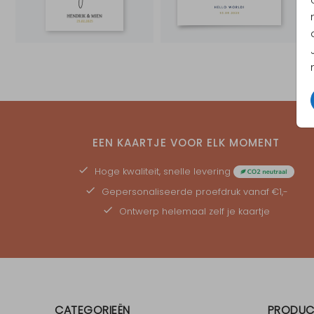
EEN KAARTJE VOOR ELK MOMENT
Hoge kwaliteit, snelle levering
Gepersonaliseerde
proefdruk
vanaf €1,-
Ontwerp helemaal zelf je kaartje
CATEGORIEËN
PRODUC