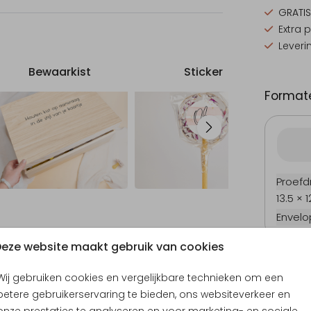
GRATIS
Extra 
Leveri
Bewaarkist
Sticker
Formate
Proefd
13.5 × 
Envel
Trouwkaart
Trouwkaart
eze website maakt gebruik van cookies
Wij gebruiken cookies en vergelijkbare technieken om een
betere gebruikerservaring te bieden, ons websiteverkeer en