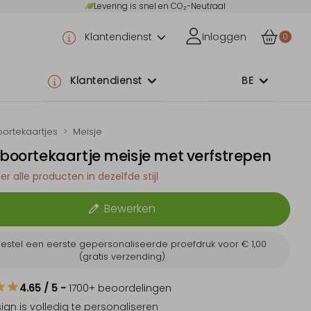
Levering is snel en CO₂-Neutraal
Klantendienst
Inloggen
0
Klantendienst
BE
ortekaartjes
Meisje
eboortekaartje meisje met verfstrepen
er alle producten in dezelfde stijl
Bewerken
estel een eerste gepersonaliseerde proefdruk voor
€ 1,00
(gratis verzending)
4.65
/ 5
-
1700
+ beoordelingen
sign is
volledig te personaliseren