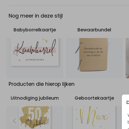
online editor pas je dit zelf aan. Zo gedaan!
Nog meer in deze stijl
Bekijk ook ons
babyborrelkaartje
.
Babyborrelkaartje
Bewaarbundel
Producten die hierop lijken
Uitnodiging jubileum
Geboortekaartje
D