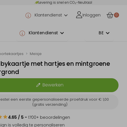
Levering is snel en CO₂-Neutraal
Klantendienst
Inloggen
0
Klantendienst
BE
ortekaartjes
Meisje
abykaartje met hartjes en mintgroene
rgrond
Bewerken
estel een eerste gepersonaliseerde proefdruk voor
€ 1,00
(gratis verzending)
4.65
/ 5
-
1700
+ beoordelingen
sign is
volledig te personaliseren