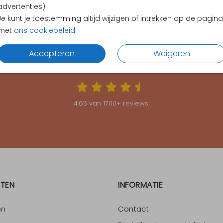
advertenties).
Je kunt je toestemming altijd wijzigen of intrekken op de pagina
met
ons cookiebeleid
.
Accepteren
Weigeren
KLANTEN BEOORDELEN ONS MET EEN
4.65
4.65
van
1700
+ reviews
TEN
INFORMATIE
en
Contact