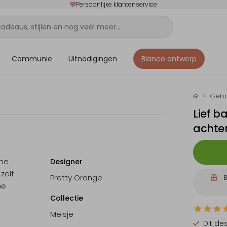
Persoonlijke klantenservice
Communie
Uitnodigingen
Blanco ontwerp
Gebo
Lief b
achte
ene
Designer
zelf
Pretty Orange
B
ne
Collectie
Meisje
Dit de