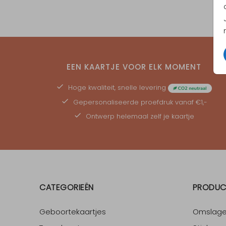
EEN KAARTJE VOOR ELK MOMENT
Hoge kwaliteit, snelle levering
Gepersonaliseerde
proefdruk
vanaf €1,-
Ontwerp helemaal zelf je kaartje
CATEGORIEËN
PRODUC
Geboortekaartjes
Omslag