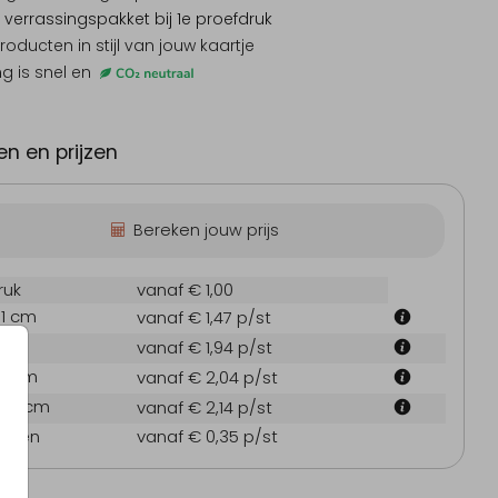
 verrassingspakket
bij 1e proefdruk
producten
in stijl van jouw kaartje
ng is snel en
odiging communie
Kerstkaart
Geboo
n en prijzen
Bereken jouw prijs
ruk
vanaf € 1,00
.1 cm
vanaf € 1,47
p/st
 cm
vanaf € 1,94
p/st
7.1 cm
vanaf € 2,04
p/st
21.6 cm
vanaf € 2,14
p/st
oppen
vanaf € 0,35
p/st