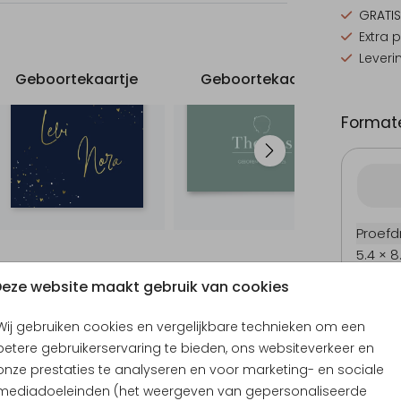
GRATIS
Extra 
Leveri
Geboortekaartje
Geboortekaartje
Uitn
Formate
Proefd
5.4 × 8
10 × 15
eze website maakt gebruik van cookies
11.4 × 1
Wij gebruiken cookies en vergelijkbare technieken om een
14.4 × 
betere gebruikerservaring te bieden, ons websiteverkeer en
Envel
onze prestaties te analyseren en voor marketing- en sociale
mediadoeleinden (het weergeven van gepersonaliseerde