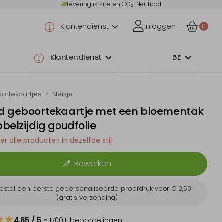
Levering is snel en CO₂-Neutraal
Klantendienst
Inloggen
0
Klantendienst
BE
ortekaartjes
Meisje
d geboortekaartje met een bloementak
belzijdig goudfolie
er alle producten in dezelfde stijl
Bewerken
estel een eerste gepersonaliseerde proefdruk voor
€ 2,50
(gratis verzending)
4.65
/ 5
-
1700
+ beoordelingen