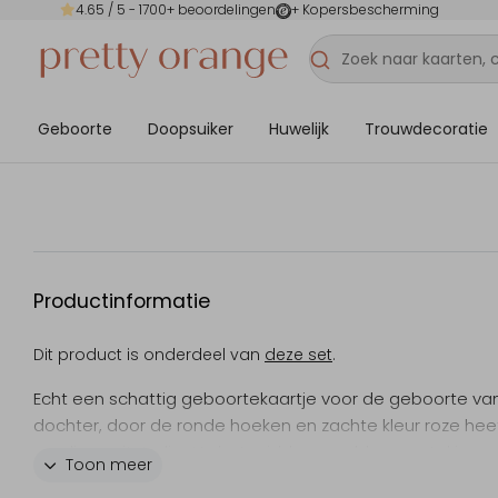
4.65
/ 5 -
1700
+ beoordelingen
+ Kopersbescherming
Geboorte
Doopsuiker
Huwelijk
Trouwdecoratie
Productinformatie
Dit product is onderdeel van
deze set
.
Echt een schattig geboortekaartje voor de geboorte van 
dochter, door de ronde hoeken en zachte kleur roze hee
een lieve uitstraling! In het midden een bloementakje m
Toon meer
naam in goudfolie, op de achterkant komen de takjes o