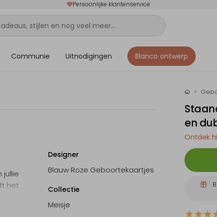
Persoonlijke klantenservice
Communie
Uitnodigingen
Blanco ontwerp
Gebo
Staan
en dub
Ontdek hi
Designer
Blauw Roze Geboortekaartjes
jullie
B
ft het
Collectie
et de
Meisje
ok