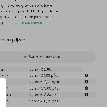
sign is
volledig te personaliseren
 verrassingspakket
bij 1e proefdruk
producten
in stijl van jouw kaartje
ng is snel en
Bewaarkist
L
n en prijzen
Bereken jouw prijs
ruk
vanaf € 2,50
.1 cm
vanaf € 1,93
p/st
Geboortekaartje
Tro
 cm
vanaf € 2,77
p/st
7.1 cm
vanaf € 3,05
p/st
21.6 cm
vanaf € 3,34
p/st
oppen
vanaf € 0,35
p/st