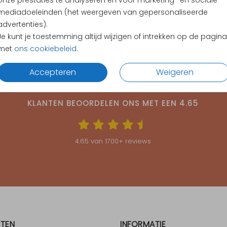
onze prestaties te analyseren en voor marketing- en sociale
mediadoeleinden (het weergeven van gepersonaliseerde
advertenties).
Je kunt je toestemming altijd wijzigen of intrekken op de pagina
met
ons cookiebeleid
.
Accepteren
Weigeren
KLANTEN BEOORDELEN ONS MET EEN
4.65
4.65
van
1700
+ reviews
TEN
INFORMATIE