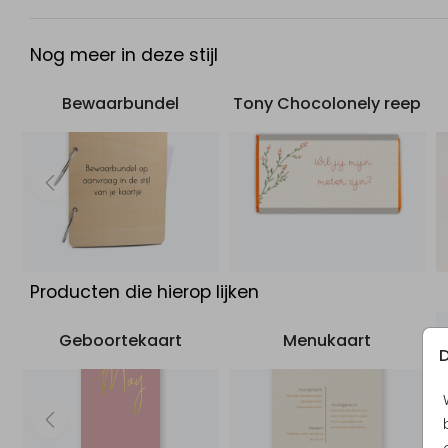
weer terug. Voeg eigen tekst toe in de online editor en j
een uniek kaartje!
Nog meer in deze stijl
Bewaarbundel
Tony Chocolonely reep
Producten die hierop lijken
Geboortekaart
Menukaart
D