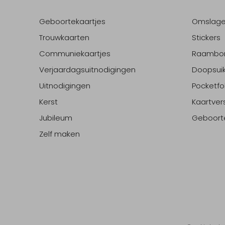
Geboortekaartjes
Omslag
Trouwkaarten
Stickers
Communiekaartjes
Raambo
Verjaardagsuitnodigingen
Doopsuik
Uitnodigingen
Pocketfo
Kerst
Kaartver
Jubileum
Geboort
Zelf maken