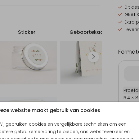
e hebt
Dit de
GRATIS
Extra 
Leveri
Sticker
Geboortekaartje
Formate
Proefd
5.4 × 8
Geboortekaartje
10 × 15
eze website maakt gebruik van cookies
11.4 × 1
14.4 × 
Wij gebruiken cookies en vergelijkbare technieken om een
Envel
betere gebruikerservaring te bieden, ons websiteverkeer en