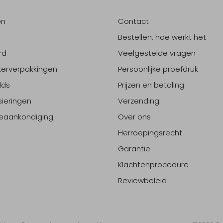
en
Contact
Bestellen: hoe werkt het
rd
Veelgestelde vragen
erverpakkingen
Persoonlijke proefdruk
lds
Prijzen en betaling
sieringen
Verzending
eaankondiging
Over ons
Herroepingsrecht
Garantie
Klachtenprocedure
Reviewbeleid