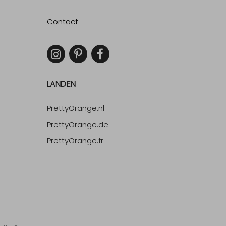
Contact
LANDEN
PrettyOrange.nl
PrettyOrange.de
PrettyOrange.fr