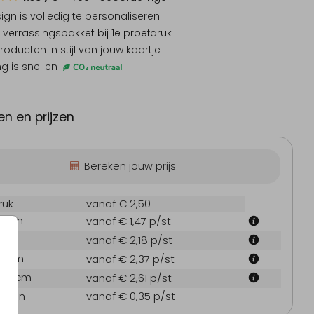
sign is
volledig te personaliseren
 verrassingspakket
bij 1e proefdruk
producten
in stijl van jouw kaartje
ng is snel en
eboortekaartje
Bewaarkist
Presen
n en prijzen
Bereken jouw prijs
ruk
vanaf € 2,50
.1 cm
vanaf € 1,47
p/st
 cm
vanaf € 2,18
p/st
7.1 cm
vanaf € 2,37
p/st
21.6 cm
vanaf € 2,61
p/st
oppen
vanaf € 0,35
p/st