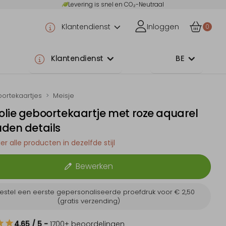
Levering is snel en CO₂-Neutraal
Klantendienst
Inloggen
0
Klantendienst
BE
ortekaartjes
Meisje
lie geboortekaartje met roze aquarel
den details
er alle producten in dezelfde stijl
Bewerken
estel een eerste gepersonaliseerde proefdruk voor
€ 2,50
(gratis verzending)
4.65
/ 5
-
1700
+ beoordelingen