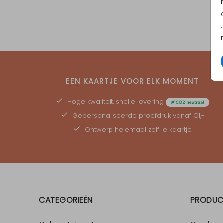
EEN KAARTJE VOOR ELK MOMENT
Hoge kwaliteit, snelle levering
Gepersonaliseerde
proefdruk
vanaf €1,-
Ontwerp helemaal zelf je kaartje
CATEGORIEËN
PRODUC