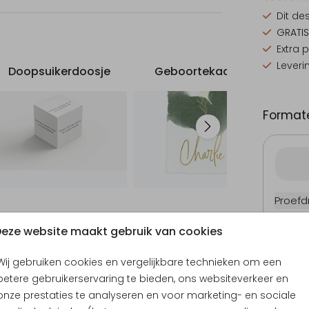
Dit de
GRATIS
Extra 
Leveri
Doopsuikerdoosje
Geboortekaartje
G
Formate
Proefd
5.4 × 8
eze website maakt gebruik van cookies
10 × 15
11.4 × 1
Wij gebruiken cookies en vergelijkbare technieken om een
14.4 × 
betere gebruikerservaring te bieden, ons websiteverkeer en
Envel
onze prestaties te analyseren en voor marketing- en sociale