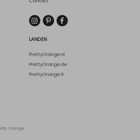
Contact
LANDEN
PrettyOrange.nl
PrettyOrange.de
PrettyOrange.fr
etty Orange