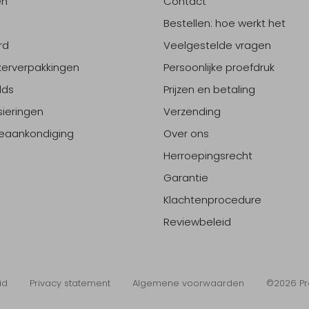
en
Contact
Bestellen: hoe werkt het
rd
Veelgestelde vragen
erverpakkingen
Persoonlijke proefdruk
lds
Prijzen en betaling
sieringen
Verzending
eaankondiging
Over ons
Herroepingsrecht
Garantie
Klachtenprocedure
Reviewbeleid
id
Privacy statement
Algemene voorwaarden
©2026 Pr