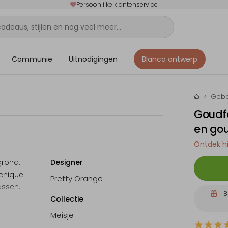
Persoonlijke klantenservice
Communie
Uitnodigingen
Blanco ontwerp
Gebo
Goudfo
en gou
Ontdek hi
grond.
Designer
 chique
Pretty Orange
assen.
B
Collectie
Meisje