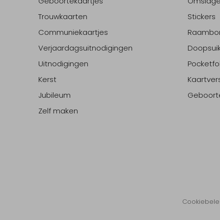
Geboortekaartjes
Omslag
Trouwkaarten
Stickers
Communiekaartjes
Raambo
Verjaardagsuitnodigingen
Doopsuik
Uitnodigingen
Pocketfo
Kerst
Kaartver
Jubileum
Geboort
Zelf maken
Cookiebele