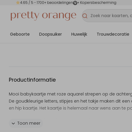
4.65
/ 5 -
1700
+ beoordelingen
+ Kopersbescherming
Geboorte
Doopsuiker
Huwelijk
Trouwdecoratie
Productinformatie
Mooi babykaartje met roze aquarel strepen op de achter
De goudkleurige letters, stipjes en het takje maken dit een
en hip kaartje. Het kaartje is helemaal naar wens aan te p
Dit product maakt onderdeel uit van
deze set
.
Toon meer