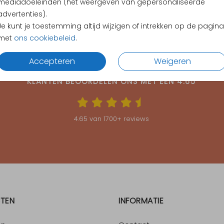
mediadoeleinden (het weergeven van gepersonaliseerde
advertenties).
Je kunt je toestemming altijd wijzigen of intrekken op de pagina
met
ons cookiebeleid
.
Accepteren
Weigeren
KLANTEN BEOORDELEN ONS MET EEN
4.65
4.65
van
1700
+ reviews
TEN
INFORMATIE