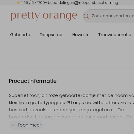
4.65
/ 5 -
1700
+ beoordelingen
+ Kopersbescherming
Geboorte
Doopsuiker
Huwelijk
Trouwdecoratie
Productinformatie
Superlief toch, dit roze geboortekaartje met de naam van
kleintje in grote typografie?! Langs de witte letters zie je v
bosdiertjes zoals eekhoorntjes, konijn, egel en uil. De
bosaardbeitjes zorgen voor een kleurig rood accent. Op
witte binnenzijde komt een deel van het design ook wee
Toon meer
en zijn de letters in roze. Pas het kaartje naar wens aan i