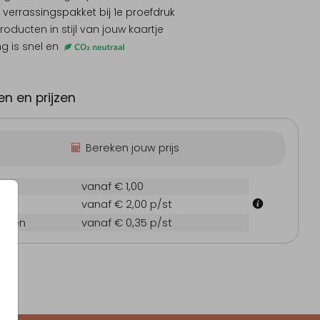
 verrassingspakket
bij 1e proefdruk
producten
in stijl van jouw kaartje
ng is snel en
n en prijzen
Bereken jouw prijs
ruk
vanaf € 1,00
 cm
vanaf € 2,00
p/st
oppen
vanaf € 0,35
p/st