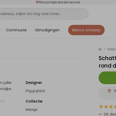
Persoonlijke klantenservice
Communie
Uitnodigingen
Blanco ontwerp
Gebo
Schatt
rond 
 jullie
Designer
rolijke
Poppybird
B
 de
Collectie
r terug
Meisje
n de
Dit de