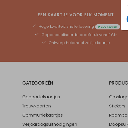
EEN KAARTJE VOOR ELK MOMENT
Hoge kwaliteit, snelle levering
Gepersonaliseerde
proefdruk
vanaf €1,-
Ontwerp helemaal zelf je kaartje
CATEGORIEËN
PRODUC
Geboortekaartjes
Omslag
Trouwkaarten
Stickers
Communiekaartjes
Raambo
Verjaardagsuitnodigingen
Doopsuik