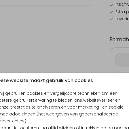
GRATIS
Extra 
Leveri
Formate
Proefd
eze website maakt gebruik van cookies
21 × 10
Envel
Wij gebruiken cookies en vergelijkbare technieken om een
betere gebruikerservaring te bieden, ons websiteverkeer en
onze prestaties te analyseren en voor marketing- en sociale
mediadoeleinden (het weergeven van gepersonaliseerde
advertenties).
Je kunt je toestemming altijd wijzigen of intrekken op de pagina