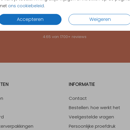
met
ons cookiebeleid
.
KLANTEN BEOORDELEN ONS MET EEN
4.65
Accepteren
Weigeren
4.65
van
1700
+ reviews
TEN
INFORMATIE
en
Contact
Bestellen: hoe werkt het
rd
Veelgestelde vragen
erverpakkingen
Persoonlijke proefdruk