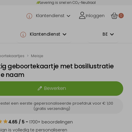
Levering is snel en CO₂-Neutraal
Klantendienst
Inloggen
0
Klantendienst
BE
ortekaartjes
Meisje
ig geboortekaartje met bosillustratie
de naam
Bewerken
estel een eerste gepersonaliseerde proefdruk voor
€ 1,00
(gratis verzending)
4.65
/ 5
-
1700
+ beoordelingen
sign is
volledig te personaliseren