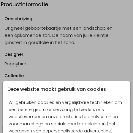
Productinformatie
Omschrijving
Origineel geboortekaartje met een landschap en
een opkomende zon. De naam van jullie kleintje
glinstert in goudfolie in het zand.
Designer
Poppybird
Collectie
Meisje
Deze website maakt gebruik van cookies
Wij gebruiken cookies en vergelijkbare technieken om
Nog meer in deze stijl
een betere gebruikerservaring te bieden, ons
websiteverkeer en onze prestaties te analyseren en
Sticker
voor marketing- en sociale mediadoeleinden (het
weergeven van gepersonaliseerde advertenties).