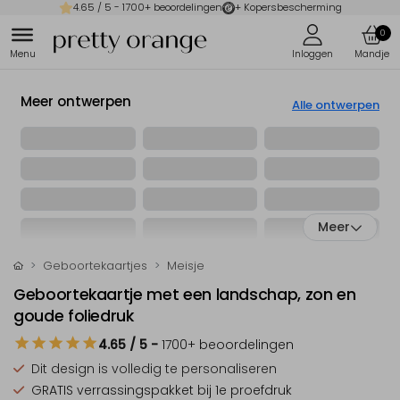
4.65
/ 5 -
1700
+ beoordelingen
+ Kopersbescherming
0
Meer ontwerpen
Alle ontwerpen
Meer
Geboortekaartjes
Meisje
Geboortekaartje met een landschap, zon en
goude foliedruk
4.65
/ 5
-
1700
+ beoordelingen
Dit design is
volledig te personaliseren
GRATIS verrassingspakket
bij 1e proefdruk