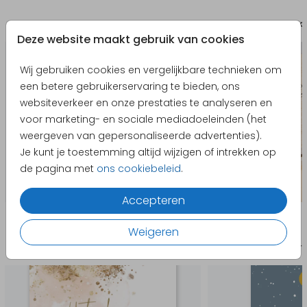
Bewaarbundel
Bewaa
Deze website maakt gebruik van cookies
Wij gebruiken cookies en vergelijkbare technieken om
een betere gebruikerservaring te bieden, ons
websiteverkeer en onze prestaties te analyseren en
voor marketing- en sociale mediadoeleinden (het
weergeven van gepersonaliseerde advertenties).
Je kunt je toestemming altijd wijzigen of intrekken op
de pagina met
ons cookiebeleid
.
Accepteren
Producten die hierop lijken
Weigeren
Uitnodiging
Geboort