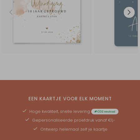
EEN KAARTJE VOOR ELK MOMENT
Hoge kwaliteit, snelle levering
Gepersonaliseerde
proefdruk
vanaf €1,-
Ontwerp helemaal zelf je kaartje