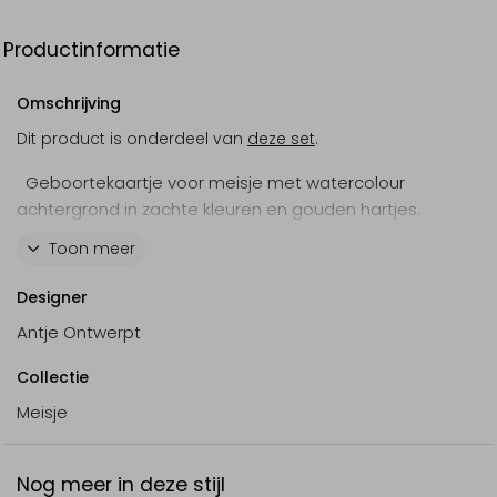
Productinformatie
Omschrijving
Dit product is onderdeel van
deze set
.
Geboortekaartje voor meisje met watercolour
achtergrond in zachte kleuren en gouden hartjes.
Verander het lettertype om je eigen stijl te creëren in
Toon meer
de online editor.
Designer
Antje Ontwerpt
Collectie
Meisje
Nog meer in deze stijl