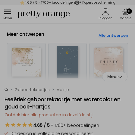
4.65
/ 5 -
1700
+ beoordelingen
+ Kopersbescherming
0
Meer ontwerpen
Alle ontwerpen
Meer
Geboortekaartjes
Meisje
Feeëriek geboortekaartje met watercolor en
goudlook-hartjes
Ontdek hier alle producten in dezelfde stijl
4.65
/ 5
-
1700
+ beoordelingen
Dit design is
volledig te personaliseren