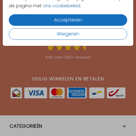
Gepersonaliseerde
proefdruk
vanaf €1,-
de pagina met
ons cookiebeleid
.
Ontwerp helemaal zelf je kaartje
Accepteren
Weigeren
KLANTEN BEOORDELEN ONS MET EEN
4.65
4.65
van
1700
+ reviews
VEILIG WINKELEN EN BETALEN
CATEGORIEËN