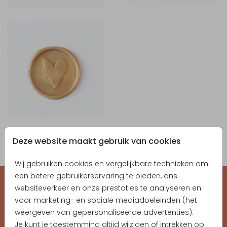
Deze website maakt gebruik van cookies
Wij gebruiken cookies en vergelijkbare technieken om
een betere gebruikerservaring te bieden, ons
websiteverkeer en onze prestaties te analyseren en
EEN KAARTJE VOOR ELK MOMENT
voor marketing- en sociale mediadoeleinden (het
weergeven van gepersonaliseerde advertenties).
Hoge kwaliteit, snelle levering
Je kunt je toestemming altijd wijzigen of intrekken op