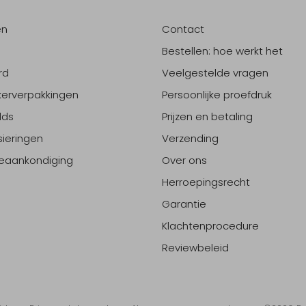
en
Contact
Bestellen: hoe werkt het
rd
Veelgestelde vragen
erverpakkingen
Persoonlijke proefdruk
lds
Prijzen en betaling
sieringen
Verzending
eaankondiging
Over ons
Herroepingsrecht
Garantie
Klachtenprocedure
Reviewbeleid