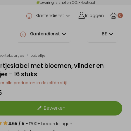
Levering is snel en CO₂-Neutraal
Klantendienst
Inloggen
0
Klantendienst
BE
ortekaartjes
Labeltje
artjeslabel met bloemen, vlinder en
es - 16 stuks
er alle producten in dezelfde stijl
5
Bewerken
4.65
/ 5
-
1700
+ beoordelingen