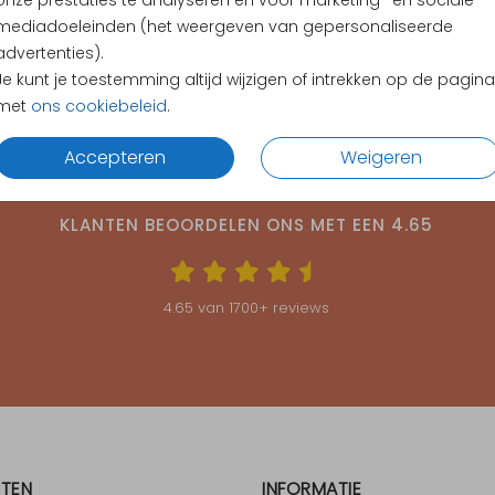
onze prestaties te analyseren en voor marketing- en sociale
mediadoeleinden (het weergeven van gepersonaliseerde
advertenties).
Je kunt je toestemming altijd wijzigen of intrekken op de pagina
met
ons cookiebeleid
.
Accepteren
Weigeren
KLANTEN BEOORDELEN ONS MET EEN
4.65
4.65
van
1700
+ reviews
TEN
INFORMATIE