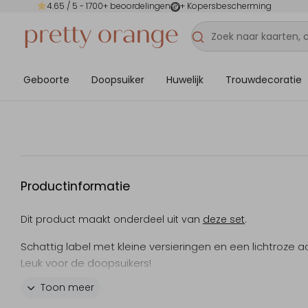
4.65
/ 5 -
1700
+ beoordelingen
+ Kopersbescherming
Geboorte
Doopsuiker
Huwelijk
Trouwdecoratie
Productinformatie
Dit product maakt onderdeel uit van
deze set
.
Schattig label met kleine versieringen en een lichtroze a
Leuk voor de doopsuikers!
Toon meer
Gebruik slechts een kleine hoeveelheid tekst met een zo