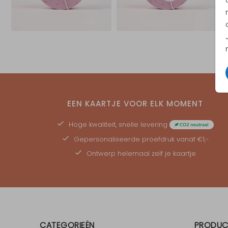
EEN KAARTJE VOOR ELK MOMENT
Hoge kwaliteit, snelle levering
Gepersonaliseerde
proefdruk
vanaf €1,-
Ontwerp helemaal zelf je kaartje
CATEGORIEËN
PRODUC