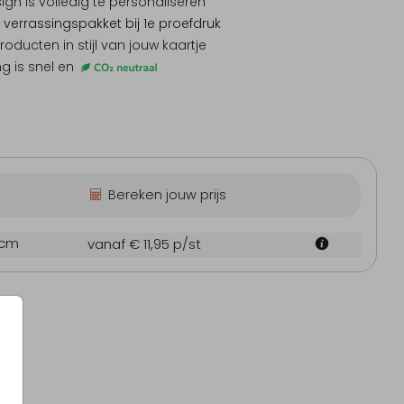
sign is
volledig te personaliseren
 verrassingspakket
bij 1e proefdruk
producten
in stijl van jouw kaartje
ng is snel en
eboortekaartje
Babyborrelboek
S
Bereken jouw prijs
 cm
vanaf € 11,95
p/st
Sticker
Uitnodiging communie
S