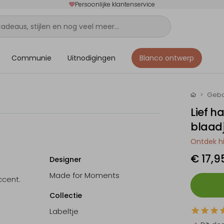
Persoonlijke klantenservice
Communie
Uitnodigingen
Blanco ontwerp
Gebo
Lief h
blaadj
Ontdek hi
€ 17,9
Designer
Made for Moments
ccent.
Collectie
Labeltje
 groot