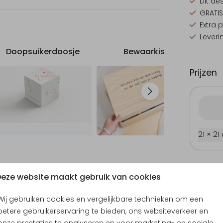
Dit de
rt op
GRATIS
onze
Extra 
Leveri
Doopsuikerdoosje
Bewaarkist
G
Prijzen
21 × 21
Sticker
Labeltje
eze website maakt gebruik van cookies
Wij gebruiken cookies en vergelijkbare technieken om een
betere gebruikerservaring te bieden, ons websiteverkeer en