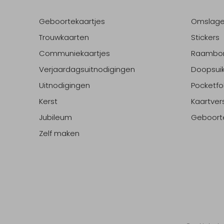
Geboortekaartjes
Omslag
Trouwkaarten
Stickers
Communiekaartjes
Raambo
Verjaardagsuitnodigingen
Doopsuik
Uitnodigingen
Pocketfo
Kerst
Kaartver
Jubileum
Geboort
Zelf maken