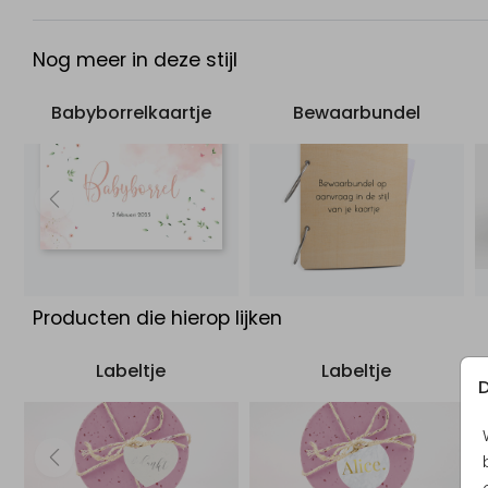
mogelijk lettertype. Als je ontwerp-elementen van je kaa
een label wilt overbrengen, neem dan contact op met 
Nog meer in deze stijl
klantenservice. Wij zullen je graag helpen!
Babyborrelkaartje
Bewaarbundel
Producten die hierop lijken
Labeltje
Labeltje
D