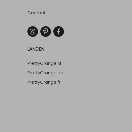
Contact
LANDEN
PrettyOrange.nl
PrettyOrange.de
PrettyOrange.fr