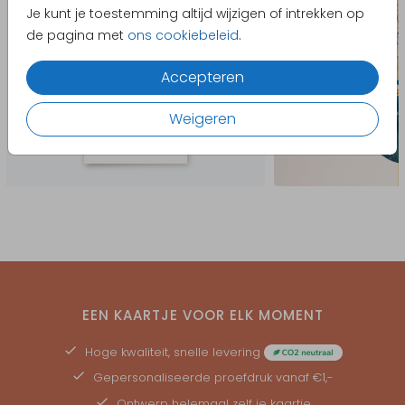
Je kunt je toestemming altijd wijzigen of intrekken op
de pagina met
ons cookiebeleid
.
Accepteren
Weigeren
EEN KAARTJE VOOR ELK MOMENT
Hoge kwaliteit, snelle levering
Gepersonaliseerde
proefdruk
vanaf €1,-
Ontwerp helemaal zelf je kaartje