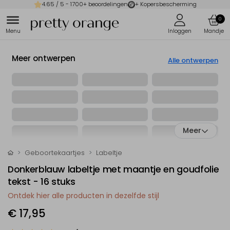
4.65
/ 5 -
1700
+ beoordelingen
+ Kopersbescherming
0
Meer ontwerpen
Alle ontwerpen
Meer
Geboortekaartjes
Labeltje
Donkerblauw labeltje met maantje en goudfolie
tekst - 16 stuks
Ontdek hier alle producten in dezelfde stijl
€ 17,95