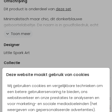
Omschrijving
Dit product is onderdeel van
deze set
.
Minimalistisch maar chic, dit donkerblauwe
geboortelabeltje. De naam is in goudfoliedruk, echt
stijlvol! Gebruik slechts een kleine hoeveelheid tekst
Toon meer
met een zo groot mogelijk lettertype. Als je ontwerp-
elementen van je kaart op een label wilt
Designer
overbrengen, neem dan contact op met onze
Little Spark Art
klantenservice. Wij zullen je graag helpen!
Collectie
Labeltje
Deze website maakt gebruik van cookies
Wij gebruiken cookies en vergelijkbare technieken om
Nog meer in deze stijl
een betere gebruikerservaring te bieden, ons
websiteverkeer en onze prestaties te analyseren en
Geboortekaartje
Labe
voor marketing- en sociale mediadoeleinden (het
weergeven van gepersonaliseerde advertenties).