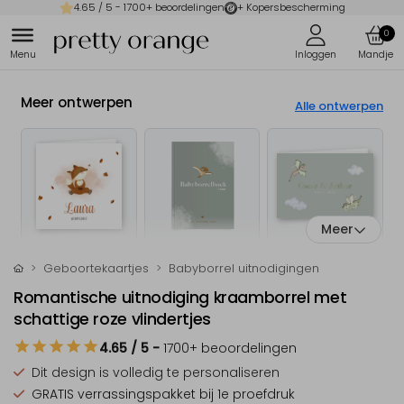
4.65
/ 5 -
1700
+ beoordelingen
+ Kopersbescherming
0
Meer ontwerpen
Alle ontwerpen
Meer
Geboortekaartjes
Babyborrel uitnodigingen
Romantische uitnodiging kraamborrel met
schattige roze vlindertjes
4.65
/ 5
-
1700
+ beoordelingen
Dit design is
volledig te personaliseren
GRATIS verrassingspakket
bij 1e proefdruk