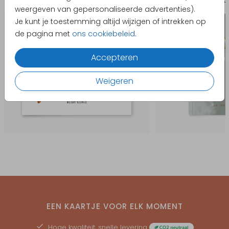
Geboortekaartje
Babybor
weergeven van gepersonaliseerde advertenties).
Je kunt je toestemming altijd wijzigen of intrekken op
de pagina met
ons cookiebeleid
.
Accepteren
Weigeren
EEN KAARTJE VOOR ELK MOMENT
Hoge kwaliteit, snelle levering