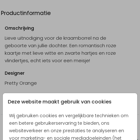
Productinformatie
Omschrijving
Lieve uitnodiging voor de kraamborrel na de
geboorte van jullie dochter. Een romantisch roze
kaartje met lieve witte en zwarte hartjes en roze
vlindertjes, echt iets voor een meisje!
Designer
Pretty Orange
Collectie
Deze website maakt gebruik van cookies
Babyborrel uitnodigingen
Wij gebruiken cookies en vergelijkbare technieken om
een betere gebruikerservaring te bieden, ons
Producten die hierop lijken
websiteverkeer en onze prestaties te analyseren en
voor marketing- en sociale mediadoeleinden (het