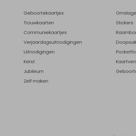
Geboortekaartjes
Omslag
Trouwkaarten
Stickers
Communiekaartjes
Raambo
Verjaardagsuitnodigingen
Doopsuik
Uitnodigingen
Pocketfo
Kerst
Kaartver
Jubileum
Geboort
Zelf maken