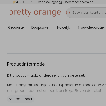
4.65
/ 5 -
1700
+ beoordelingen
+ Kopersbescherming
Geboorte
Doopsuiker
Huwelijk
Trouwdecoratie
Productinformatie
Dit product maakt onderdeel uit van
deze set
.
Mooi babyborrelkaartje van kalkpapier! In de hoek een vl
mintgroene aquarel en een klein takje. Boven de tekst
'babyborrel' een klein hartje, echt lief.
Toon meer