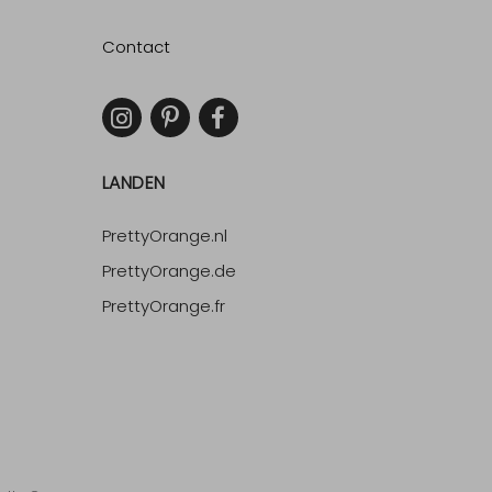
Contact
LANDEN
PrettyOrange.nl
PrettyOrange.de
PrettyOrange.fr