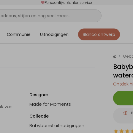
Persoonlijke klantenservice
Communie
Uitnodigingen
Blanco ontwerp
Gebo
Babyb
water
Ontdek hi
Designer
Made for Moments
ak van
B
Collectie
Babyborrel uitnodigingen