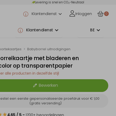
Levering is snel en CO₂-Neutraal
Klantendienst
Inloggen
0
Klantendienst
BE
ortekaartjes
Babyborrel uitnodigingen
orrelkaartje met bladeren en
color op transparentpapier
er alle producten in dezelfde stijl
Bewerken
estel een eerste gepersonaliseerde proefdruk voor
€ 1,00
(gratis verzending)
4.65
/ 5
-
1700
+ beoordelingen