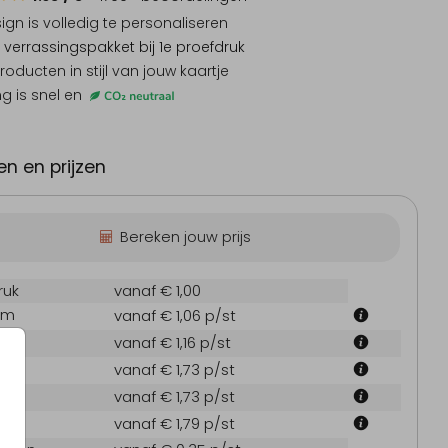
sign is
volledig te personaliseren
 verrassingspakket
bij 1e proefdruk
producten
in stijl van jouw kaartje
ng is snel en
suiker tentkaartje
Tentkaartje
Doopsu
n en prijzen
Bereken jouw prijs
ruk
vanaf € 1,00
cm
vanaf € 1,06
p/st
byborrelkaartje
Inlegkaart
Me
cm
vanaf € 1,16
p/st
 cm
vanaf € 1,73
p/st
 cm
vanaf € 1,73
p/st
 cm
vanaf € 1,79
p/st