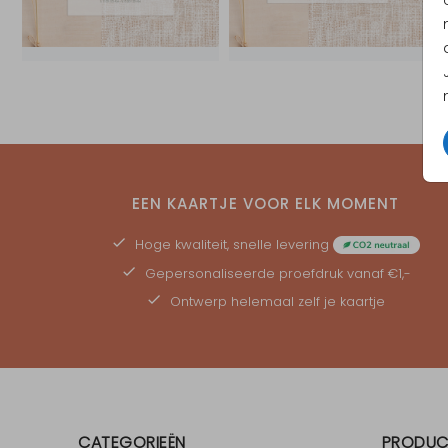
EEN KAARTJE VOOR ELK MOMENT
Hoge kwaliteit, snelle levering
Gepersonaliseerde
proefdruk
vanaf €1,-
Ontwerp helemaal zelf je kaartje
CATEGORIEËN
PRODUC