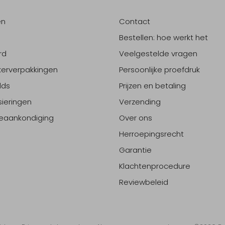
en
Contact
Bestellen: hoe werkt het
rd
Veelgestelde vragen
erverpakkingen
Persoonlijke proefdruk
lds
Prijzen en betaling
sieringen
Verzending
eaankondiging
Over ons
Herroepingsrecht
Garantie
Klachtenprocedure
Reviewbeleid