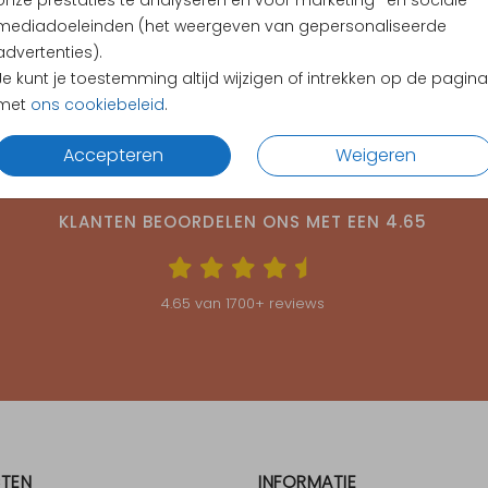
onze prestaties te analyseren en voor marketing- en sociale
Envel
mediadoeleinden (het weergeven van gepersonaliseerde
advertenties).
Je kunt je toestemming altijd wijzigen of intrekken op de pagina
met
ons cookiebeleid
.
Accepteren
Weigeren
KLANTEN BEOORDELEN ONS MET EEN
4.65
4.65
van
1700
+ reviews
TEN
INFORMATIE