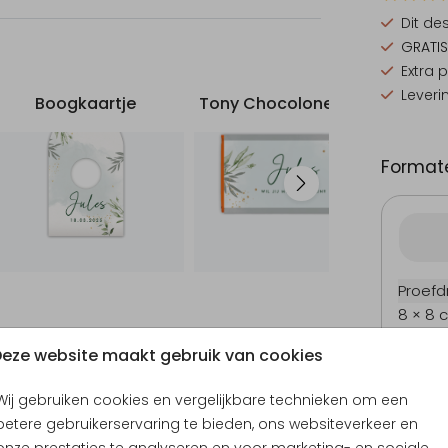
Dit de
GRATIS
Extra 
Leveri
Boogkaartje
Tony Chocolonely reep
Doop
Formate
Proefd
8 × 8 
Inlegkaart
Inlegvel
Ba
11 × 11 
eze website maakt gebruik van cookies
12 × 12
13 × 13
Wij gebruiken cookies en vergelijkbare technieken om een
15 × 15
betere gebruikerservaring te bieden, ons websiteverkeer en