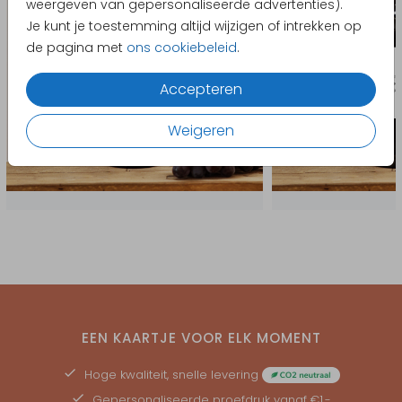
weergeven van gepersonaliseerde advertenties).
Je kunt je toestemming altijd wijzigen of intrekken op
de pagina met
ons cookiebeleid
.
Accepteren
Weigeren
EEN KAARTJE VOOR ELK MOMENT
Hoge kwaliteit, snelle levering
Gepersonaliseerde
proefdruk
vanaf €1,-