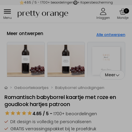
4.65
/ 5 -
1700
+ beoordelingen
+ Kopersbescherming
0
Meer ontwerpen
Alle ontwerpen
Meer
Geboortekaartjes
Babyborrel uitnodigingen
Romantisch babyborrel kaartje met roze en
goudlook hartjes patroon
4.65
/ 5
-
1700
+ beoordelingen
Dit design is
volledig te personaliseren
GRATIS verrassingspakket
bij 1e proefdruk