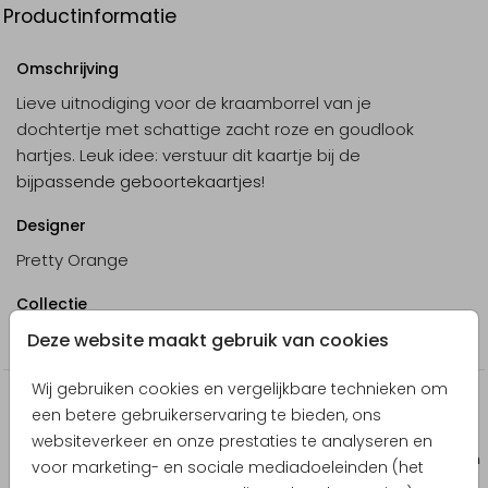
Productinformatie
Omschrijving
Lieve uitnodiging voor de kraamborrel van je
dochtertje met schattige zacht roze en goudlook
hartjes. Leuk idee: verstuur dit kaartje bij de
bijpassende geboortekaartjes
!
Designer
Pretty Orange
Collectie
Babyborrel uitnodigingen
Deze website maakt gebruik van cookies
Wij gebruiken cookies en vergelijkbare technieken om
Producten die hierop lijken
een betere gebruikerservaring te bieden, ons
websiteverkeer en onze prestaties te analyseren en
Wijnetiket
Wijne
voor marketing- en sociale mediadoeleinden (het