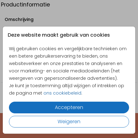
Productinformatie
Omschrijving
Vrolijk geboortekaartje in beige met boerderijdieren
Deze website maakt gebruik van cookies
Designer
Wij gebruiken cookies en vergelijkbare technieken om
Poppybird
een betere gebruikerservaring te bieden, ons
websiteverkeer en onze prestaties te analyseren en
Collectie
voor marketing- en sociale mediadoeleinden (het
Jongen
weergeven van gepersonaliseerde advertenties).
Je kunt je toestemming altijd wijzigen of intrekken op
de pagina met
ons cookiebeleid
.
Accepteren
Weigeren
EEN KAARTJE VOOR ELK MOMENT