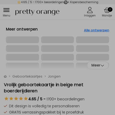
4.65
/ 5 -
1700
+ beoordelingen
+ Kopersbescherming
0
Meer ontwerpen
Alle ontwerpen
Meer
Geboortekaartjes
Jongen
Vrolijk geboortekaartje in beige met
boerderijdieren
4.65
/ 5
-
1700
+ beoordelingen
Dit design is
volledig te personaliseren
GRATIS verrassingspakket
bij 1e proefdruk