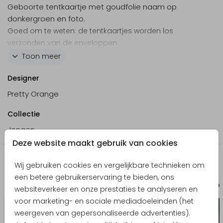
Geboorte tentkaartje met goudfolie naam op
donkergroen en foto.
Goed om te weten: de tentkaartjes worden los
verzonden van de enveloppen.
Toon meer
Designer
Pretty Orange
Collectie
Jongen
Deze website maakt gebruik van cookies
Nog meer in deze stijl
Wij gebruiken cookies en vergelijkbare technieken om
een betere gebruikerservaring te bieden, ons
Doopsuikerdoosje
Geboor
websiteverkeer en onze prestaties te analyseren en
voor marketing- en sociale mediadoeleinden (het
weergeven van gepersonaliseerde advertenties).