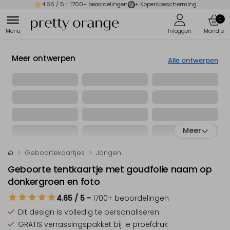
4.65
/ 5 -
1700
+ beoordelingen
+ Kopersbescherming
0
Meer ontwerpen
Alle ontwerpen
Meer
Geboortekaartjes
Jongen
Geboorte tentkaartje met goudfolie naam op
donkergroen en foto
4.65
/ 5
-
1700
+ beoordelingen
Dit design is
volledig te personaliseren
GRATIS verrassingspakket
bij 1e proefdruk