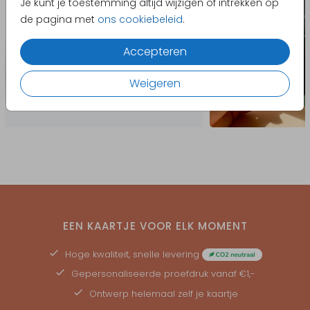
Je kunt je toestemming altijd wijzigen of intrekken op
de pagina met
ons cookiebeleid
.
Accepteren
Weigeren
EEN KAARTJE VOOR ELK MOMENT
Hoge kwaliteit, snelle levering
Gepersonaliseerde
proefdruk
vanaf €1,-
Ontwerp helemaal zelf je kaartje