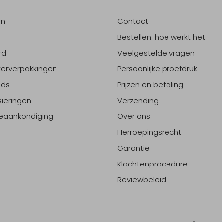
en
Contact
Bestellen: hoe werkt het
rd
Veelgestelde vragen
erverpakkingen
Persoonlijke proefdruk
lds
Prijzen en betaling
sieringen
Verzending
eaankondiging
Over ons
Herroepingsrecht
Garantie
Klachtenprocedure
Reviewbeleid