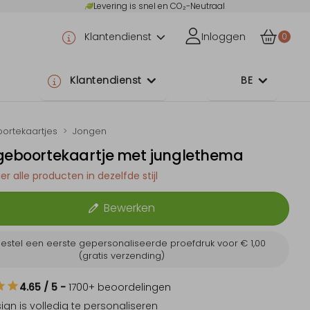
Levering is snel en CO₂-Neutraal
Klantendienst
Inloggen
0
Klantendienst
BE
ortekaartjes
Jongen
 geboortekaartje met junglethema
er alle producten in dezelfde stijl
Bewerken
estel een eerste gepersonaliseerde proefdruk voor
€ 1,00
(gratis verzending)
4.65
/ 5
-
1700
+ beoordelingen
sign is
volledig te personaliseren