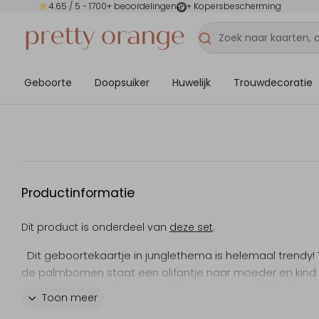
4.65
/ 5 -
1700
+ beoordelingen
+ Kopersbescherming
Geboorte
Doopsuiker
Huwelijk
Trouwdecoratie
Productinformatie
Dit product is onderdeel van
deze set
.
Dit geboortekaartje in junglethema is helemaal trendy!
de palmbomen staat een olifantje naar moeder en kind 
te kijken. Op de achtergrond zijn bergen geschilderd.
Toon meer