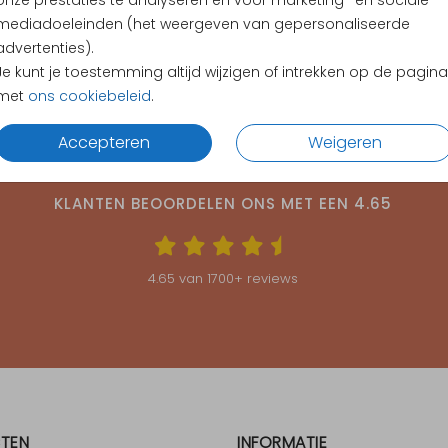
onze prestaties te analyseren en voor marketing- en sociale
mediadoeleinden (het weergeven van gepersonaliseerde
advertenties).
Je kunt je toestemming altijd wijzigen of intrekken op de pagina
met
ons cookiebeleid
.
Accepteren
Weigeren
KLANTEN BEOORDELEN ONS MET EEN
4.65
4.65
van
1700
+ reviews
TEN
INFORMATIE