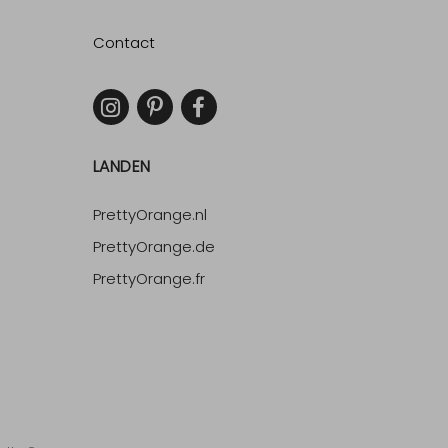
Contact
LANDEN
PrettyOrange.nl
PrettyOrange.de
PrettyOrange.fr