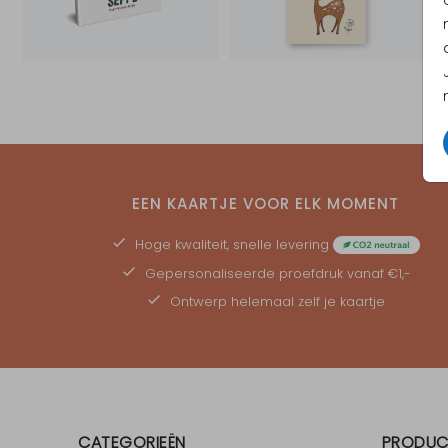
EEN KAARTJE VOOR ELK MOMENT
Hoge kwaliteit, snelle levering
Gepersonaliseerde
proefdruk
vanaf €1,-
Ontwerp helemaal zelf je kaartje
CATEGORIEËN
PRODUC