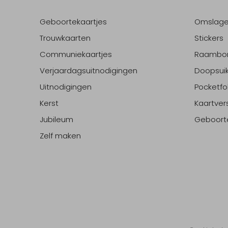
Geboortekaartjes
Omslag
Trouwkaarten
Stickers
Communiekaartjes
Raambo
Verjaardagsuitnodigingen
Doopsuik
Uitnodigingen
Pocketfo
Kerst
Kaartver
Jubileum
Geboort
Zelf maken