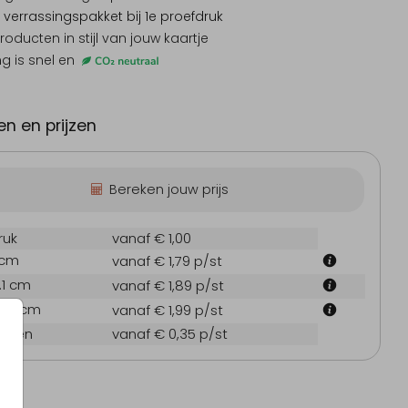
 verrassingspakket
bij 1e proefdruk
producten
in stijl van jouw kaartje
ng is snel en
n en prijzen
Bereken jouw prijs
ruk
vanaf € 1,00
 cm
vanaf € 1,79
p/st
7.1 cm
vanaf € 1,89
p/st
Kerstkaart
Geboortekaartje
Uitnodig
21.6 cm
vanaf € 1,99
p/st
oppen
vanaf € 0,35
p/st