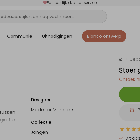
Persoonlijke klantenservice
Communie
Uitnodigingen
Blanco ontwerp
Gebo
Stoer
Ontdek hi
Designer
Made for Moments
B
 Tussen
giraffe
Collectie
Jongen
Dit de