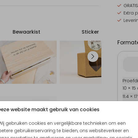
GRATIS
Extra 
Leveri
Bewaarkist
Sticker
Formate
Proefd
10 × 15
11.4 × 1
Geboortekaartje
14.4 × 
eze website maakt gebruik van cookies
Envel
Wij gebruiken cookies en vergelijkbare technieken om een
betere gebruikerservaring te bieden, ons websiteverkeer en