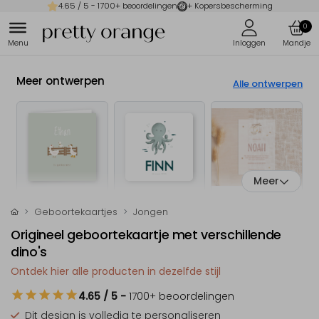
4.65
/ 5 -
1700
+ beoordelingen
+ Kopersbescherming
0
Meer ontwerpen
Alle ontwerpen
Meer
Geboortekaartjes
Jongen
Origineel geboortekaartje met verschillende
dino's
Ontdek hier alle producten in dezelfde stijl
4.65
/ 5
-
1700
+ beoordelingen
Dit design is
volledig te personaliseren