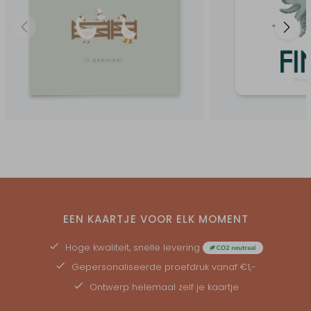
EEN KAARTJE VOOR ELK MOMENT
Hoge kwaliteit, snelle levering
Gepersonaliseerde
proefdruk
vanaf €1,-
Ontwerp helemaal zelf je kaartje