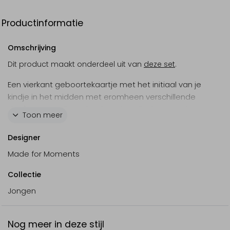
Productinformatie
Omschrijving
Dit product maakt onderdeel uit van
deze set
.
Een vierkant geboortekaartje met het initiaal van je
kindje in het midden met eromheen verschillende
dino's. Personaliseer het kaartje volledig naar eigen
Toon meer
wens in de online editor.
Designer
Made for Moments
Collectie
Jongen
Nog meer in deze stijl