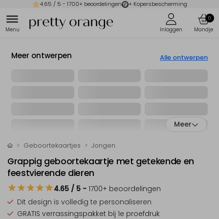
4.65
/ 5 -
1700
+ beoordelingen
+ Kopersbescherming
0
Meer ontwerpen
Alle ontwerpen
Meer
Geboortekaartjes
Jongen
Grappig geboortekaartje met getekende en
feestvierende dieren
4.65
/ 5
-
1700
+ beoordelingen
Dit design is
volledig te personaliseren
GRATIS verrassingspakket
bij 1e proefdruk