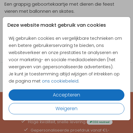
Een grappig geboortekaartje met dieren die feest
vieren met ballonnen en skates.
Designer
Deze website maakt gebruik van cookies
Bladergoud
Wij gebruiken cookies en vergelijkbare technieken om
Collectie
een betere gebruikerservaring te bieden, ons
websiteverkeer en onze prestaties te analyseren en
Jongen
voor marketing- en sociale mediadoeleinden (het
weergeven van gepersonaliseerde advertenties).
Je kunt je toestemming altijd wijzigen of intrekken op
de pagina met
ons cookiebeleid
.
Accepteren
Weigeren
EEN KAARTJE VOOR ELK MOMENT
Hoge kwaliteit, snelle levering
Gepersonaliseerde
proefdruk
vanaf €1,-