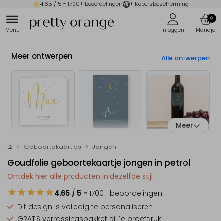
4.65
/ 5 -
1700
+ beoordelingen
+ Kopersbescherming
0
Meer ontwerpen
Alle ontwerpen
Meer
Geboortekaartjes
Jongen
Goudfolie geboortekaartje jongen in petrol
Ontdek hier alle producten in dezelfde stijl
4.65
/ 5
-
1700
+ beoordelingen
Dit design is
volledig te personaliseren
GRATIS verrassingspakket
bij 1e proefdruk