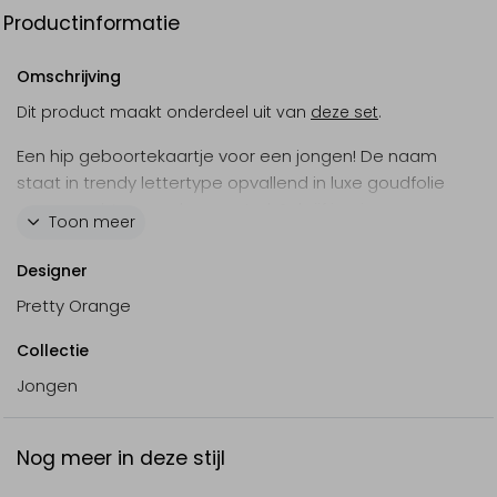
Productinformatie
Omschrijving
Dit product maakt onderdeel uit van
deze set
.
Een hip geboortekaartje voor een jongen! De naam
staat in trendy lettertype opvallend in luxe goudfolie
op een achtergrond van petrol. Schrijf je eigen
Toon meer
teksten en combineer het met een bijpassende
enveloppe!
Designer
Bekijk ook ons
goudfolie babyborrelkaartje
.
Pretty Orange
Collectie
Jongen
Nog meer in deze stijl