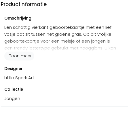
Productinformatie
Omschrijving
Een schattig vierkant geboortekaartje met een lief
vosje dat zit tussen het groene gras. Op dit vrolijke
geboortekaartje voor een meisje of een jongen is
een trendy lettertype gebruikt met hoogglans. U kan
dit aanpassen naar bijvoorbeeld goudfolie in de
Toon meer
online editor. Aan de binnenzijde van dit kaartje komt
het design weer terug maar dan in een liggend
Designer
vosje.
Little Spark Art
Collectie
Jongen