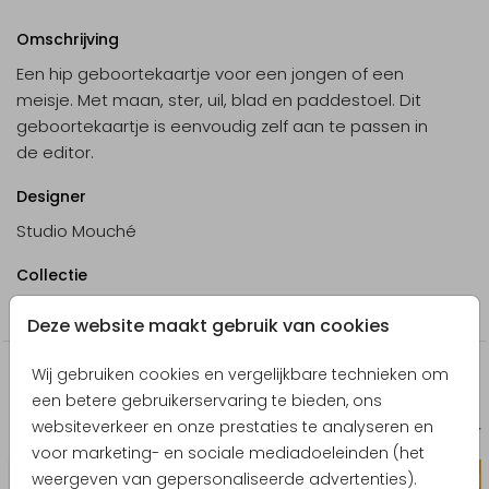
Omschrijving
Een hip geboortekaartje voor een jongen of een
meisje. Met maan, ster, uil, blad en paddestoel. Dit
geboortekaartje is eenvoudig zelf aan te passen in
de editor.
Designer
Studio Mouché
Collectie
Jongen
Deze website maakt gebruik van cookies
Wij gebruiken cookies en vergelijkbare technieken om
Producten die hierop lijken
een betere gebruikerservaring te bieden, ons
websiteverkeer en onze prestaties te analyseren en
Uitnodiging communie
Geboort
voor marketing- en sociale mediadoeleinden (het
weergeven van gepersonaliseerde advertenties).