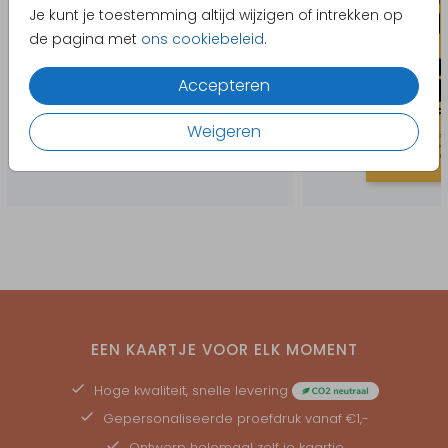
Je kunt je toestemming altijd wijzigen of intrekken op
de pagina met
ons cookiebeleid
.
Accepteren
Weigeren
EEN KAARTJE VOOR ELK MOMENT
Hoge kwaliteit, snelle levering
Gepersonaliseerde
proefdruk
vanaf €1,-
Ontwerp helemaal zelf je kaartje