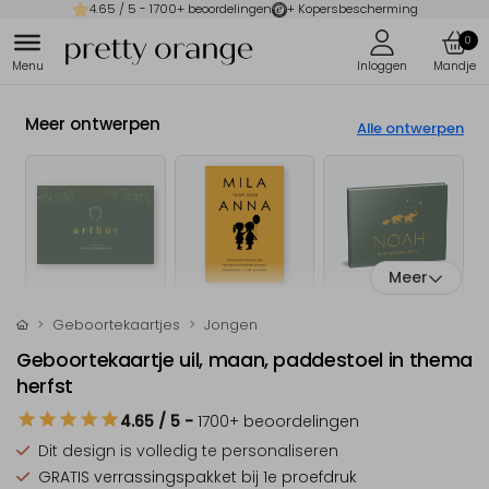
4.65
/ 5 -
1700
+ beoordelingen
+ Kopersbescherming
0
Meer ontwerpen
Alle ontwerpen
Meer
Geboortekaartjes
Jongen
Geboortekaartje uil, maan, paddestoel in thema
herfst
4.65
/ 5
-
1700
+ beoordelingen
Dit design is
volledig te personaliseren
GRATIS verrassingspakket
bij 1e proefdruk