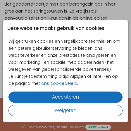
Lief geboortekaartje met een berengezin dat in het
gras aan het springtouwen is. Zo vrolijk! Pas
eenvoudig tekst en kleur aan in de online editor.
Deze website maakt gebruik van cookies
Designer
Poppybird
Wij gebruiken cookies en vergelijkbare technieken om
een betere gebruikerservaring te bieden, ons
Collectie
websiteverkeer en onze prestaties te analyseren en
Jongen
voor marketing- en sociale mediadoeleinden (het
weergeven van gepersonaliseerde advertenties).
Je kunt je toestemming altijd wijzigen of intrekken op
de pagina met
ons cookiebeleid
.
Accepteren
Weigeren
EEN KAARTJE VOOR ELK MOMENT
Hoge kwaliteit, snelle levering