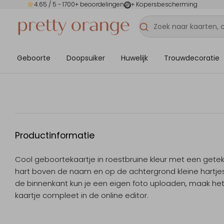
4.65
/ 5 -
1700
+ beoordelingen
+ Kopersbescherming
Geboorte
Doopsuiker
Huwelijk
Trouwdecoratie
Productinformatie
Cool geboortekaartje in roestbruine kleur met een gete
hart boven de naam en op de achtergrond kleine hartje
de binnenkant kun je een eigen foto uploaden, maak he
kaartje compleet in de online editor.