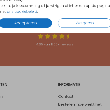
Je kunt je toestemming altijd wijzigen of intrekken op de pagina
met
ons cookiebeleid
.
Accepteren
Weigeren
KLANTEN BEOORDELEN ONS MET EEN
4.65
4.65
van
1700
+ reviews
TEN
INFORMATIE
en
Contact
Bestellen: hoe werkt het