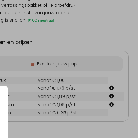
 verrassingspakket
bij 1e proefdruk
producten
in stijl van jouw kaartje
ng is snel en
n en prijzen
Bereken jouw prijs
ruk
vanaf € 1,00
 cm
vanaf € 1,79
p/st
7.1 cm
vanaf € 1,89
p/st
21.6 cm
vanaf € 1,99
p/st
oppen
vanaf € 0,35
p/st