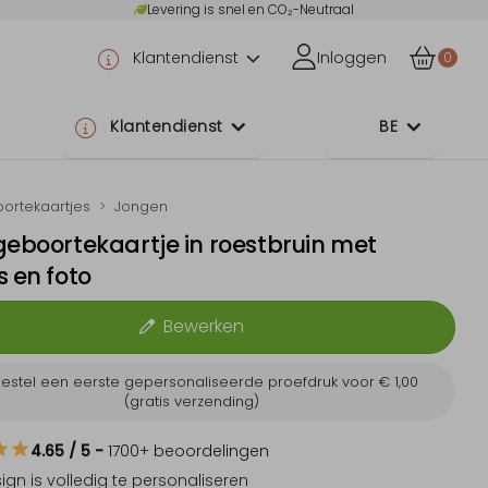
Levering is snel en CO₂-Neutraal
Klantendienst
Inloggen
0
Klantendienst
BE
ortekaartjes
Jongen
geboortekaartje in roestbruin met
s en foto
Bewerken
estel een eerste gepersonaliseerde proefdruk voor
€ 1,00
(gratis verzending)
4.65
/ 5
-
1700
+ beoordelingen
sign is
volledig te personaliseren