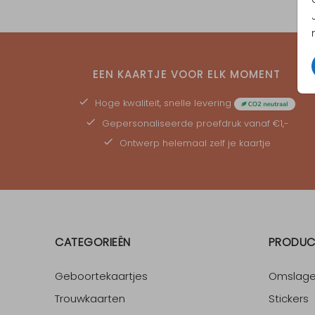
EEN KAARTJE VOOR ELK MOMENT
Hoge kwaliteit, snelle levering
Gepersonaliseerde
proefdruk
vanaf €1,-
Ontwerp helemaal zelf je kaartje
CATEGORIEËN
PRODUC
Geboortekaartjes
Omslag
Trouwkaarten
Stickers