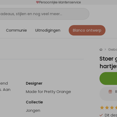
Persoonlijke klantenservice
Communie
Uitnodigingen
Blanco ontwerp
Gebo
Stoer 
hartje
kend
Designer
s. Aan
Made for Pretty Orange
B
t
Collectie
Jongen
Dit de