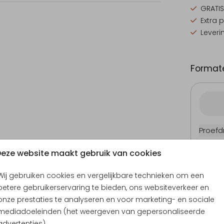
GRATIS
Extra 
Leveri
Formate
Proefd
10 × 15
eze website maakt gebruik van cookies
11.4 × 1
14.4 × 
Wij gebruiken cookies en vergelijkbare technieken om een
Envel
betere gebruikerservaring te bieden, ons websiteverkeer en
onze prestaties te analyseren en voor marketing- en sociale
mediadoeleinden (het weergeven van gepersonaliseerde
advertenties).