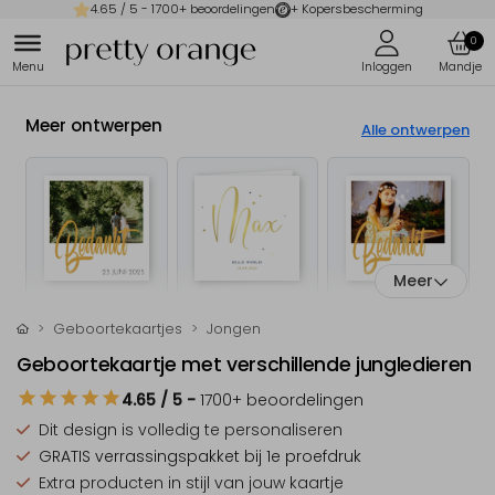
4.65
/ 5 -
1700
+ beoordelingen
+ Kopersbescherming
0
Meer ontwerpen
Alle ontwerpen
Meer
Geboortekaartjes
Jongen
Geboortekaartje met verschillende jungledieren
4.65
/ 5
-
1700
+ beoordelingen
Dit design is
volledig te personaliseren
GRATIS verrassingspakket
bij 1e proefdruk
Extra producten
in stijl van jouw kaartje