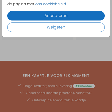
de pagina met
ons cookiebeleid
.
Accepteren
Weigeren
EEN KAARTJE VOOR ELK MOMENT
Hoge kwaliteit, snelle levering
Gepersonaliseerde
proefdruk
vanaf €1,-
Ontwerp helemaal zelf je kaartje