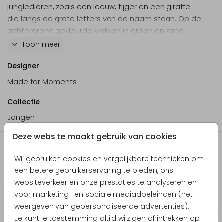
jungledieren, zoals een leeuw, tijger en een giraffe
die langs de grote letters van de naam staan. Op de
achtergrond gekleurde vlakken in groen en zand.
Personaliseer het kaartje volledig naar eigen wens in
Toon meer
de editor.
Designer
Bekijk ook ons
babyborrel kaartje
.
Made for Moments
Collectie
Jongen
Deze website maakt gebruik van cookies
Producten die hierop lijken
Wij gebruiken cookies en vergelijkbare technieken om
een betere gebruikerservaring te bieden, ons
Bedankkaart
Geboort
websiteverkeer en onze prestaties te analyseren en
voor marketing- en sociale mediadoeleinden (het
weergeven van gepersonaliseerde advertenties).
Je kunt je toestemming altijd wijzigen of intrekken op