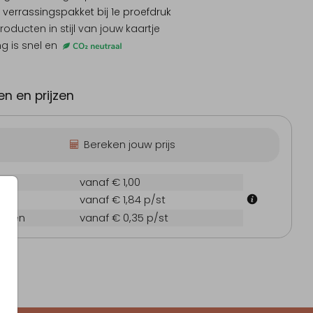
 verrassingspakket
bij 1e proefdruk
producten
in stijl van jouw kaartje
ng is snel en
eboortekaartje
Geboortekaartje
Babybo
n en prijzen
Bereken jouw prijs
ruk
vanaf € 1,00
 cm
vanaf € 1,84
p/st
oppen
vanaf € 0,35
p/st