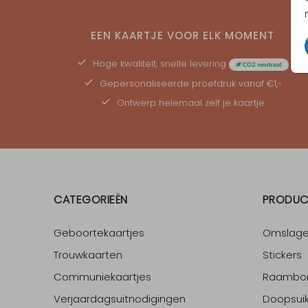
EEN KAARTJE VOOR ELK MOMENT
Hoge kwaliteit, snelle levering
Gepersonaliseerde
proefdruk
vanaf €1,-
Ontwerp helemaal zelf je kaartje
CATEGORIEËN
PRODUC
Geboortekaartjes
Omslag
Trouwkaarten
Stickers
Communiekaartjes
Raambo
Verjaardagsuitnodigingen
Doopsuik