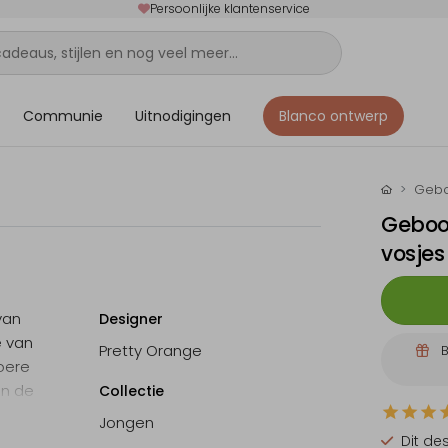
Persoonlijke klantenservice
Communie
Uitnodigingen
Blanco ontwerp
Gebo
Geboor
vosjes
van
Designer
e van
Pretty Orange
B
toere
in de
Collectie
Jongen
Dit de