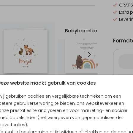
GRATIS
Extra 
Leveri
Babyborrelkaartje
G
Formate
Proefd
eze website maakt gebruik van cookies
10 × 21
Envel
Wij gebruiken cookies en vergelijkbare technieken om een
betere gebruikerservaring te bieden, ons websiteverkeer en
onze prestaties te analyseren en voor marketing- en sociale
mediadoeleinden (het weergeven van gepersonaliseerde
advertenties).
Je kunt je toestemming altijd wijzigen of intrekken op de pagina