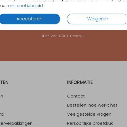
met
ons cookiebeleid
.
KLANTEN BEOORDELEN ONS MET EEN
4.65
Accepteren
Weigeren
4.65
van
1700
+ reviews
TEN
INFORMATIE
en
Contact
Bestellen: hoe werkt het
rd
Veelgestelde vragen
erverpakkingen
Persoonlijke proefdruk