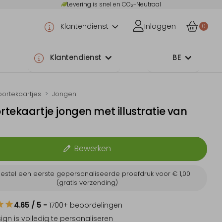
Levering is snel en CO₂-Neutraal
Klantendienst
Inloggen
0
Klantendienst
BE
ortekaartjes
Jongen
tekaartje jongen met illustratie van
Bewerken
estel een eerste gepersonaliseerde proefdruk voor
€ 1,00
(gratis verzending)
4.65
/ 5
-
1700
+ beoordelingen
sign is
volledig te personaliseren