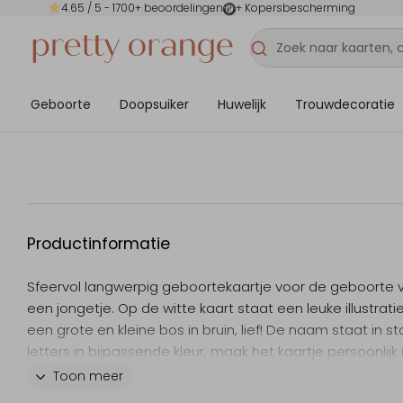
4.65
/ 5 -
1700
+ beoordelingen
+ Kopersbescherming
Geboorte
Doopsuiker
Huwelijk
Trouwdecoratie
Productinformatie
Sfeervol langwerpig geboortekaartje voor de geboorte 
een jongetje. Op de witte kaart staat een leuke illustrati
een grote en kleine bos in bruin, lief! De naam staat in s
letters in bijpassende kleur, maak het kaartje persoonlijk 
online editor.
Toon meer