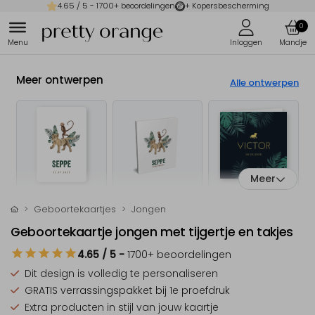
4.65
/ 5 -
1700
+ beoordelingen
+ Kopersbescherming
0
Meer ontwerpen
Alle ontwerpen
Meer
Geboortekaartjes
Jongen
Geboortekaartje jongen met tijgertje en takjes
4.65
/ 5
-
1700
+ beoordelingen
Dit design is
volledig te personaliseren
GRATIS verrassingspakket
bij 1e proefdruk
Extra producten
in stijl van jouw kaartje