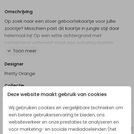
Omschrijving
Op zoek naar een stoer geboortekaartje voor jullie
zoontje? Misschien past dit kaartje in jungle stijl daar
helemaal bij! Op een witte achtergrond met
mintgroene waterverf staat een schattig tijgertje
onder een bladerdak van eucalyptus. Pas het kaartje
Toon meer
naar wens aan in de online editor en maak het
persoonlijk.
Designer
Pretty Orange
Collectie
Deze website maakt gebruik van cookies
Jongen
Wij gebruiken cookies en vergelijkbare technieken om
Producten die hierop lijken
een betere gebruikerservaring te bieden, ons
websiteverkeer en onze prestaties te analyseren en
Geboortekaartje
Babybor
voor marketing- en sociale mediadoeleinden (het