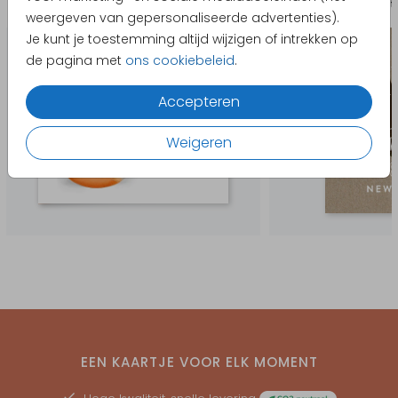
Geboortekaartje
Kerst
weergeven van gepersonaliseerde advertenties).
Je kunt je toestemming altijd wijzigen of intrekken op
de pagina met
ons cookiebeleid
.
Accepteren
Weigeren
EEN KAARTJE VOOR ELK MOMENT