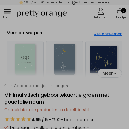
4.65
/ 5 -
1700
+ beoordelingen
+ Kopersbescherming
0
Meer ontwerpen
Alle ontwerpen
Meer
Geboortekaartjes
Jongen
Minimalistisch geboortekaartje groen met
goudfolie naam
Ontdek hier alle producten in dezelfde stijl
4.65
/ 5
-
1700
+ beoordelingen
Dit design is
volledig te personaliseren