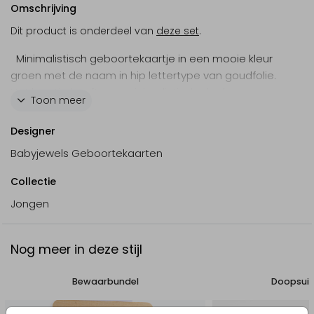
Omschrijving
Dit product is onderdeel van
deze set
.
Minimalistisch geboortekaartje in een mooie kleur
groen met de naam in hip lettertype van goudfolie.
Het kaartje heeft een minimalistische look, maar
Toon meer
oogt speels door de verfspetters en het hartje.
Designer
Babyjewels Geboortekaarten
Collectie
Jongen
Nog meer in deze stijl
Bewaarbundel
Doopsuik