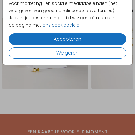
voor marketing- en sociale mediadoeleinden (het
weergeven van gepersonaliseerde advertenties).
Doopsuiker tentkaartje
Sti
Je kunt je toestemming altijd wijzigen of intrekken op
de pagina met
ons cookiebeleid
.
Accepteren
Weigeren
EEN KAARTJE VOOR ELK MOMENT