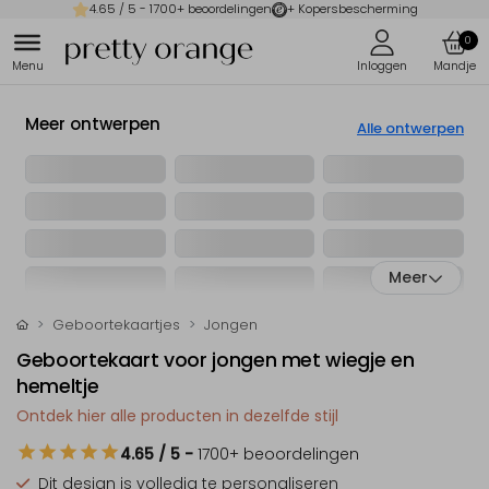
4.65
/ 5 -
1700
+ beoordelingen
+ Kopersbescherming
0
Meer ontwerpen
Alle ontwerpen
Meer
Geboortekaartjes
Jongen
Geboortekaart voor jongen met wiegje en
hemeltje
Ontdek hier alle producten in dezelfde stijl
4.65
/ 5
-
1700
+ beoordelingen
Dit design is
volledig te personaliseren