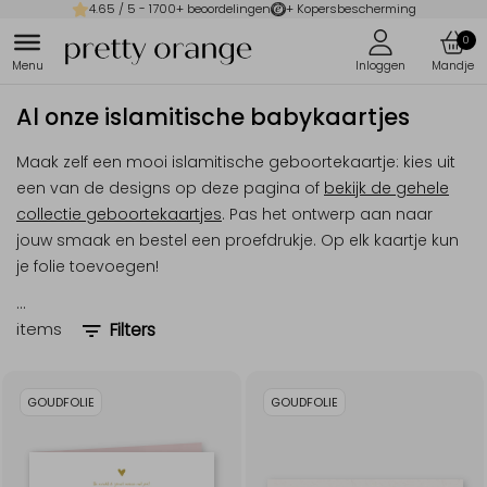
4.65
/ 5 -
1700
+ beoordelingen
+ Kopersbescherming
0
Al onze islamitische babykaartjes
Maak zelf een mooi islamitische geboortekaartje: kies uit
een van de designs op deze pagina of
bekijk de gehele
collectie geboortekaartjes
. Pas het ontwerp aan naar
jouw smaak en bestel een proefdrukje. Op elk kaartje kun
je folie toevoegen!
…
items
Filters
GOUDFOLIE
GOUDFOLIE