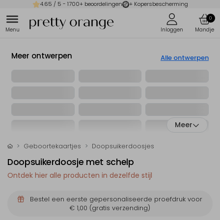
4.65
/ 5 -
1700
+ beoordelingen
+ Kopersbescherming
0
Meer ontwerpen
Alle ontwerpen
Meer
Geboortekaartjes
Doopsuikerdoosjes
Doopsuikerdoosje met schelp
Ontdek hier alle producten in dezelfde stijl
Bestel een eerste gepersonaliseerde proefdruk voor
€ 1,00
(gratis verzending)