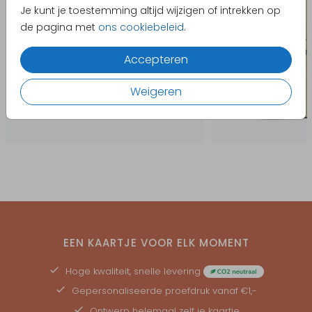
Je kunt je toestemming altijd wijzigen of intrekken op
de pagina met
ons cookiebeleid
.
Accepteren
Weigeren
EEN KAARTJE VOOR ELK MOMENT
Hoge kwaliteit, snelle levering
Gepersonaliseerde
proefdruk
vanaf €1,-
Ontwerp helemaal zelf je kaartje