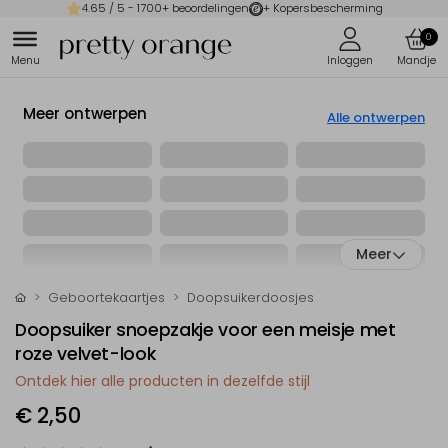
4.65
/ 5 -
1700
+ beoordelingen
+ Kopersbescherming
0
Meer ontwerpen
Alle ontwerpen
Meer
Geboortekaartjes
Doopsuikerdoosjes
Doopsuiker snoepzakje voor een meisje met
roze velvet-look
Ontdek hier alle producten in dezelfde stijl
€ 2,50