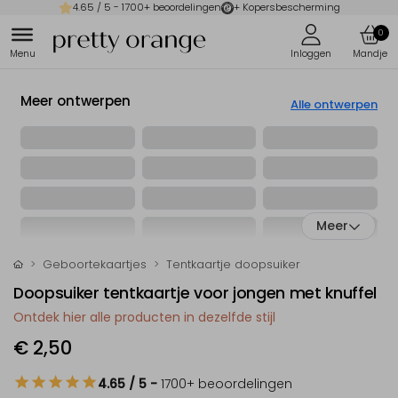
4.65
/ 5 -
1700
+ beoordelingen
+ Kopersbescherming
0
Meer ontwerpen
Alle ontwerpen
Meer
Geboortekaartjes
Tentkaartje doopsuiker
Doopsuiker tentkaartje voor jongen met knuffel
Ontdek hier alle producten in dezelfde stijl
€ 2,50
4.65
/ 5
-
1700
+ beoordelingen