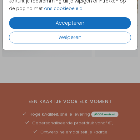
Je kunt je toestemming altijd wijzigen of intrekken op
de pagina met
ons cookiebeleid
.
Accepteren
Weigeren
EEN KAARTJE VOOR ELK MOMENT
Hoge kwaliteit, snelle levering
Gepersonaliseerde
proefdruk
vanaf €1,-
Ontwerp helemaal zelf je kaartje