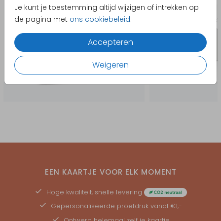
Je kunt je toestemming altijd wijzigen of intrekken op
de pagina met
ons cookiebeleid
.
Accepteren
Weigeren
EEN KAARTJE VOOR ELK MOMENT
Hoge kwaliteit, snelle levering
Gepersonaliseerde
proefdruk
vanaf €1,-
Ontwerp helemaal zelf je kaartje