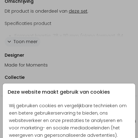
Omschrijving
Dit product is onderdeel van
deze set
.
Specificaties product
Formaat kaartje: 78 x 110 mm (plano formaat: 84
Toon meer
x 276 mm)
Materiaal: Coated Karton
Designer
Voorzien van een gaatje voor de splitpen.
Made for Moments
Hiermee sluit je het kaartje. De
splitpen
en het
transparant zakje
moeten apart besteld worden.
Collectie
Folie en Spot UV mogelijk
Tentkaartje doopsuiker
Deze website maakt gebruik van cookies
Doopsuiker tentkaartje met jungledieren en takjes op
een groene achtergrond.
Wij gebruiken cookies en vergelijkbare technieken om
Nog meer in deze stijl
een betere gebruikerservaring te bieden, ons
websiteverkeer en onze prestaties te analyseren en
Bewaarbundel
Doopsuik
voor marketing- en sociale mediadoeleinden (het
weergeven van gepersonaliseerde advertenties).