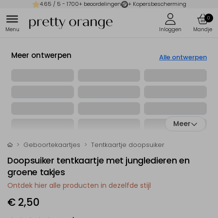
4.65
/ 5 -
1700
+ beoordelingen
+ Kopersbescherming
0
Meer ontwerpen
Alle ontwerpen
Meer
Geboortekaartjes
Tentkaartje doopsuiker
Doopsuiker tentkaartje met jungledieren en
groene takjes
Ontdek hier alle producten in dezelfde stijl
€ 2,50