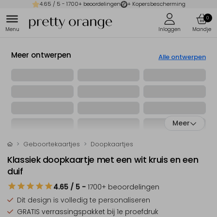
4.65
/ 5 -
1700
+ beoordelingen
+ Kopersbescherming
0
Meer ontwerpen
Alle ontwerpen
Meer
Geboortekaartjes
Doopkaartjes
Klassiek doopkaartje met een wit kruis en een
duif
4.65
/ 5
-
1700
+ beoordelingen
Dit design is
volledig te personaliseren
GRATIS verrassingspakket
bij 1e proefdruk