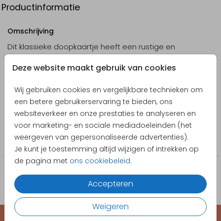
Productinformatie
Omschrijving
Dit klassieke doopkaartje heeft een rustige en
zachte uitstraling door het kruis en de duif op de
Deze website maakt gebruik van cookies
steenlook achtergrond.
Wij gebruiken cookies en vergelijkbare technieken om
Designer
een betere gebruikerservaring te bieden, ons
Pretty Orange
websiteverkeer en onze prestaties te analyseren en
voor marketing- en sociale mediadoeleinden (het
Collectie
weergeven van gepersonaliseerde advertenties).
Doopkaartjes
Je kunt je toestemming altijd wijzigen of intrekken op
de pagina met
ons cookiebeleid
.
Accepteren
Weigeren