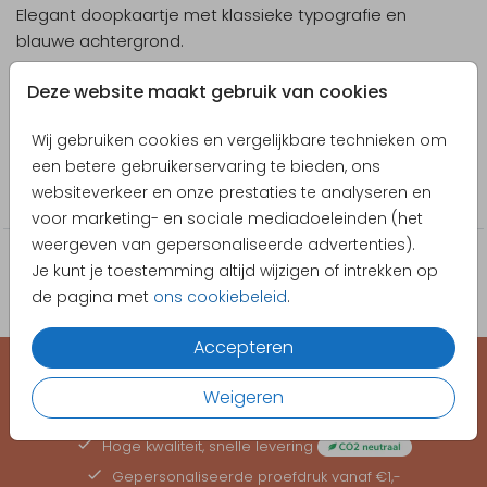
Elegant doopkaartje met klassieke typografie en
blauwe achtergrond.
Designer
Deze website maakt gebruik van cookies
Stijlvolle Trouwkaarten
Wij gebruiken cookies en vergelijkbare technieken om
Collectie
een betere gebruikerservaring te bieden, ons
websiteverkeer en onze prestaties te analyseren en
Doopkaartjes
voor marketing- en sociale mediadoeleinden (het
weergeven van gepersonaliseerde advertenties).
Je kunt je toestemming altijd wijzigen of intrekken op
de pagina met
ons cookiebeleid
.
Accepteren
Weigeren
EEN KAARTJE VOOR ELK MOMENT
Hoge kwaliteit, snelle levering
Gepersonaliseerde
proefdruk
vanaf €1,-