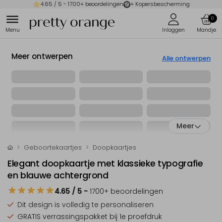
4.65
/ 5 -
1700
+ beoordelingen
+ Kopersbescherming
0
Meer ontwerpen
Alle ontwerpen
Meer
Geboortekaartjes
Doopkaartjes
Elegant doopkaartje met klassieke typografie
en blauwe achtergrond
4.65
/ 5
-
1700
+ beoordelingen
Dit design is
volledig te personaliseren
GRATIS verrassingspakket
bij 1e proefdruk