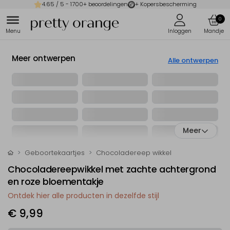
4.65
/ 5 -
1700
+ beoordelingen
+ Kopersbescherming
0
Meer ontwerpen
Alle ontwerpen
Meer
Geboortekaartjes
Chocoladereep wikkel
Chocoladereepwikkel met zachte achtergrond
en roze bloementakje
Ontdek hier alle producten in dezelfde stijl
€ 9,99