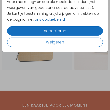
voor marketing- en sociale mediadoeleinden (het
aan het ontwerpen bent
Bewaarbundel
Sti
weergeven van gepersonaliseerde advertenties).
De onderste zijde dient als plakrand en is
Je kunt je toestemming altijd wijzigen of intrekken op
daarom niet zichtbaar of bedoeld om te
de pagina met
ons cookiebeleid
.
ontwerpen
De chocolade blijft in de originele verpakking en
Accepteren
wordt omwikkeld met het gepersonaliseerde
ontwerp
Weigeren
Als je de chocolade direct als cadeau naar
iemand laat versturen, vergeet dan niet je eigen
naam in het ontwerp te verwerken.
EEN KAARTJE VOOR ELK MOMENT