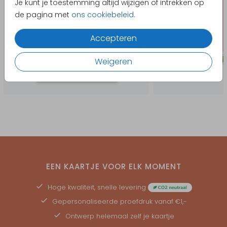
Je kunt je toestemming altijd wijzigen of intrekken op
de pagina met
ons cookiebeleid
.
Accepteren
Weigeren
EEN KAARTJE VOOR ELK MOMENT
Hoge kwaliteit, snelle levering
Gepersonaliseerde
proefdruk
vanaf €1,-
Ontwerp helemaal zelf je kaartje