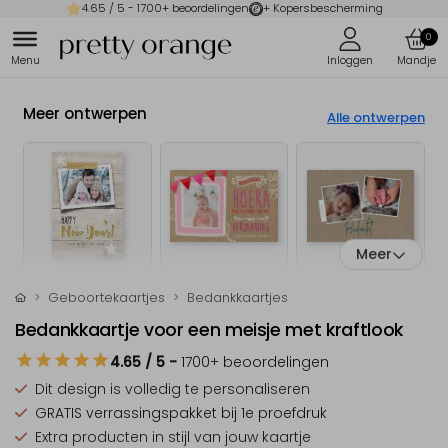
4.65
/ 5 -
1700
+ beoordelingen
+ Kopersbescherming
0
Meer ontwerpen
Alle ontwerpen
Meer
Geboortekaartjes
Bedankkaartjes
Bedankkaartje voor een meisje met kraftlook
4.65
/ 5
-
1700
+ beoordelingen
Dit design is
volledig te personaliseren
GRATIS verrassingspakket
bij 1e proefdruk
Extra producten
in stijl van jouw kaartje