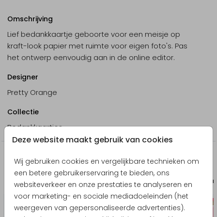
Omschrijving
Lief bedankkaartje geboorte voor een meisje op
kraft-look papier met ruimte voor eigen foto's. Pas
het ontwerp eenvoudig aan in de online editor.
Designer
Pretty Orange
Collectie
Bedankkaartjes
Deze website maakt gebruik van cookies
Producten die hierop lijken
Wij gebruiken cookies en vergelijkbare technieken om
een betere gebruikerservaring te bieden, ons
Kerstkaart
Uitnodiging ki
websiteverkeer en onze prestaties te analyseren en
voor marketing- en sociale mediadoeleinden (het
weergeven van gepersonaliseerde advertenties).