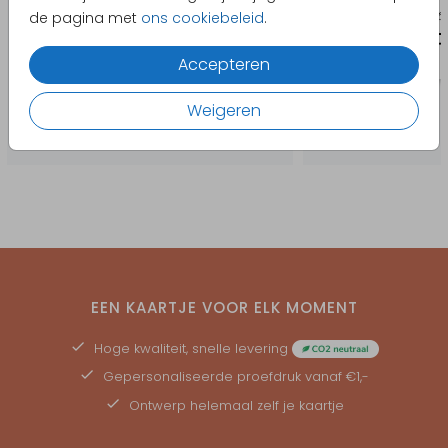
de achterkant van het boek te plaatsen.
de pagina met
ons cookiebeleid
.
Accepteren
Weigeren
EEN KAARTJE VOOR ELK MOMENT
Hoge kwaliteit, snelle levering
Gepersonaliseerde
proefdruk
vanaf €1,-
Ontwerp helemaal zelf je kaartje