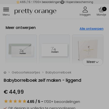
4.65
/ 5 -
1700
+ beoordelingen
+ Kopersbescherming
0
Meer ontwerpen
Alle ontwerpen
Meer
Geboortekaartjes
Babyborrelboek
Babyborrelboek zelf maken - liggend
€ 44,99
4.65
/ 5
-
1700
+ beoordelingen
Dit design is
volledig te personaliseren