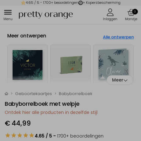
4.65
/ 5 -
1700
+ beoordelingen
+ Kopersbescherming
0
Meer ontwerpen
Alle ontwerpen
Meer
Geboortekaartjes
Babyborrelboek
Babyborrelboek met welpje
Ontdek hier alle producten in dezelfde stijl
€ 44,99
4.65
/ 5
-
1700
+ beoordelingen