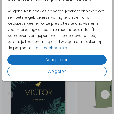
- De voorkant van het boek staat rechts en de
achterkant links.
Wij gebruiken cookies en vergelijkbare technieken om
- Wij raden je aan geen tekst of afbeeldingen op
een betere gebruikerservaring te bieden, ons
de achterkant van het boek te plaatsen.
websiteverkeer en onze prestaties te analyseren en
voor marketing- en sociale mediadoeleinden (het
weergeven van gepersonaliseerde advertenties).
Je kunt je toestemming altijd wijzigen of intrekken op
de pagina met
ons cookiebeleid
.
Producten die hierop lijken
Accepteren
Geboortekaartje
Babybor
Weigeren