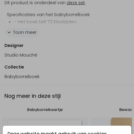
Dit product is onderdeel van
deze set
.
Specificaties van het babyborrelboek
- Het boek telt 72 bladzijden.
- Het aantal pagina's ligt vast en kan niet
Toon meer
worden gewijzigd.
- Alle binnenpagina's zijn wit, onbedrukt en
Designer
beschrijfbaar.
Studio Mouché
- De omslag van het gastenboek - de voor- en
achterkant - kan volledig worden
Collectie
gepersonaliseerd.
Babyborrelboek
- De omslag is een glanzende hardcover.
- Foliedruk is niet mogelijk.
- Als je een babyborrelboek in de stijl van je
Nog meer in deze stijl
geboortekaartje wil, kunnen wij er op verzoek
gratis een voor je maken.
Babyborrelkaartje
Bewaar
In de editor
Deze website maakt gebruik van cookies