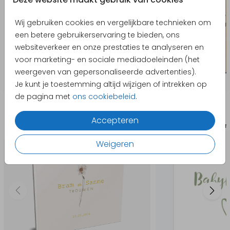
- De voorkant van het boek staat rechts en de
achterkant links.
Wij gebruiken cookies en vergelijkbare technieken om
- Wij raden je aan geen tekst of afbeeldingen op
een betere gebruikerservaring te bieden, ons
de achterkant van het boek te plaatsen.
websiteverkeer en onze prestaties te analyseren en
voor marketing- en sociale mediadoeleinden (het
weergeven van gepersonaliseerde advertenties).
Je kunt je toestemming altijd wijzigen of intrekken op
de pagina met
ons cookiebeleid
.
Producten die hierop lijken
Accepteren
Gastenboek
Babyborr
Weigeren