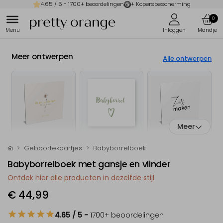
4.65
/ 5 -
1700
+ beoordelingen
+ Kopersbescherming
0
Meer ontwerpen
Alle ontwerpen
Meer
Geboortekaartjes
Babyborrelboek
Babyborrelboek met gansje en vlinder
Ontdek hier alle producten in dezelfde stijl
€ 44,99
4.65
/ 5
-
1700
+ beoordelingen