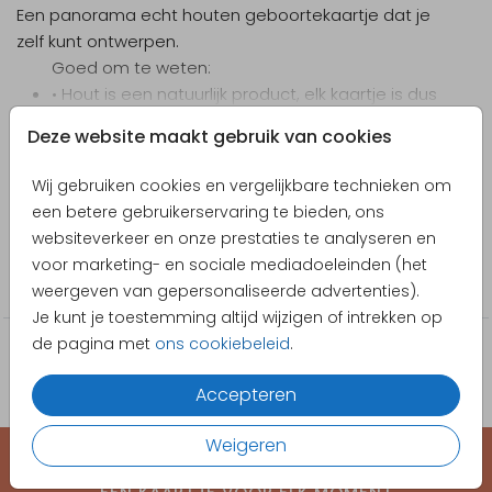
Een panorama echt houten geboortekaartje dat je
zelf kunt ontwerpen.
Goed om te weten:
• Hout is een natuurlijk product, elk kaartje is dus
verschillend
Toon meer
Deze website maakt gebruik van cookies
• Het is technisch niet mogelijk om wit te drukken,
Designer
gebruik deze kleur dus niet
Wij gebruiken cookies en vergelijkbare technieken om
• Bij vragen of aanpassingswensen helpt onze
Pretty Orange
een betere gebruikerservaring te bieden, ons
klantendienst je graag verder
websiteverkeer en onze prestaties te analyseren en
Collectie
• We adviseren zelf je kaartje te wegen en te
voor marketing- en sociale mediadoeleinden (het
meten en de portokosten op te vragen bij bpost
Blanco
weergeven van gepersonaliseerde advertenties).
Je kunt je toestemming altijd wijzigen of intrekken op
de pagina met
ons cookiebeleid
.
Accepteren
Weigeren