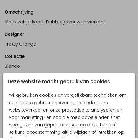
Omschrijving
Maak zelf je kaart! Dubbelgevouwen vierkant
Designer
Pretty Orange
Collectie
Blanco
Deze website maakt gebruik van cookies
Producten die hierop lijken
Wij gebruiken cookies en vergelijkbare technieken om
Uitnodiging jubileum
Kerst
een betere gebruikerservaring te bieden, ons
websiteverkeer en onze prestaties te analyseren en
voor marketing- en sociale mediadoeleinden (het
weergeven van gepersonaliseerde advertenties).
Je kunt je toestemming altijd wijzigen of intrekken op