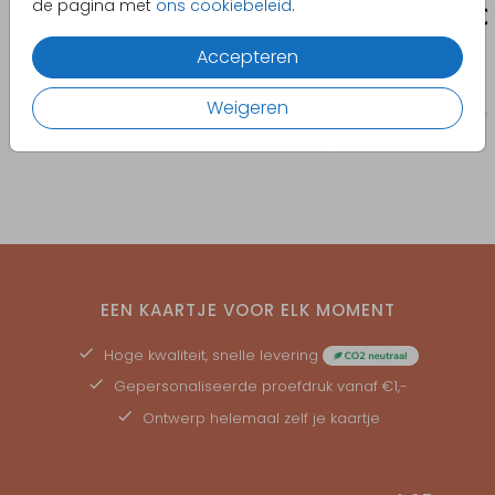
de pagina met
ons cookiebeleid
.
Accepteren
Weigeren
EEN KAARTJE VOOR ELK MOMENT
Hoge kwaliteit, snelle levering
Gepersonaliseerde
proefdruk
vanaf €1,-
Ontwerp helemaal zelf je kaartje